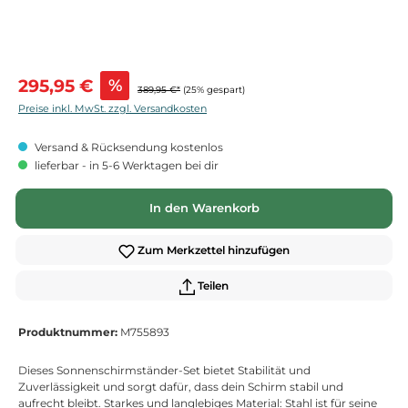
Verkaufspreis:
295,95 €
%
389,95 €*
(25% gespart)
Preise inkl. MwSt. zzgl. Versandkosten
Versand & Rücksendung kostenlos
lieferbar - in 5-6 Werktagen bei dir
In den Warenkorb
Zum Merkzettel hinzufügen
Teilen
Produktnummer:
M755893
Dieses Sonnenschirmständer-Set bietet Stabilität und
Zuverlässigkeit und sorgt dafür, dass dein Schirm stabil und
aufrecht bleibt. Starkes und langlebiges Material: Stahl ist für seine