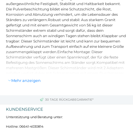
außergewöhnliche Festigkeit, Stabilität und Haltbarkeit bekannt.
Die Pulverbeschichtung bildet eine Schutzschicht, die Rost,
Korrosion und Abnutzung verhindert, um die Lebensdauer des
Ständers zu verlängern.Robust und stabil: Aus starkem Granit
gefertigt und mit einem Gesamtgewicht von 56 kg ist dieser
Schirmständer extrem stabil und sorgt dafür, dass dein
Sonnenschirm auch an windigen Tagen stehen bleibt.Klappbar und
tragbar: Dieser Schirmständer ist leicht und kann zur bequemen
Aufbewahrung und zum Transport einfach auf eine kleinere Größe
zusammengeklappt werden.Einfache Montage: Dieser
Schirmständer verfügt über einen Spannknopf, der für die feste
Befestigung des Sonnenschirms am Ständer sorgt.Kompatibel mit
mehreren Mastgrößen: Dieser Schirmständer wird mit 2 Adaptern
geliefert und ist daher mit Schirmmasten mit einem Durchmesser
von 38 und 48 mm kompatibel.
Mehr anzeigen
Zusammenbau erforderlich: Ja
Sonnenschirm-Gewichtsplatte:
30 TAGE RÜCKGABEGARANTIE*
Farbe: Schwarz
Material: Granit
KUNDENSERVICE
Abmessungen des Ständers: 41 x 41 x 5 cm (L x B x H)
Unterstützung und Beratung unter:
Gewicht (pro Stück): 14 kg
Gewicht (gesamt): 28 kg
Hotline: 06641-4030814
Sonnenschirmständer: