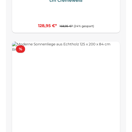
cm Cremeweiß
128,95 €*
168,95 €*
(24% gespart)
Rabatt
%