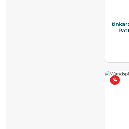
tinka
Rat
Raba
%