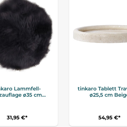
nkaro Lammfell-
tinkaro Tablett Tra
tzauflage ø35 cm
ø25,5 cm Beig
Schwarz
31,95 €*
54,95 €*