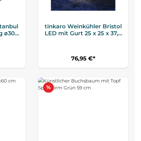
tanbul
tinkaro Weinkühler Bristol
g ø30
LED mit Gurt 25 x 25 x 37,5
cm Weiß
76,95 €*
Rabatt
%