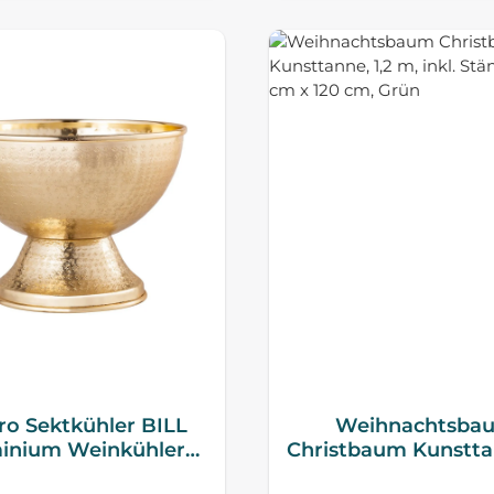
ro Sektkühler BILL
Weihnachtsba
inium Weinkühler
Christbaum Kunsttan
Gold
m, inkl. Ständer, Ø