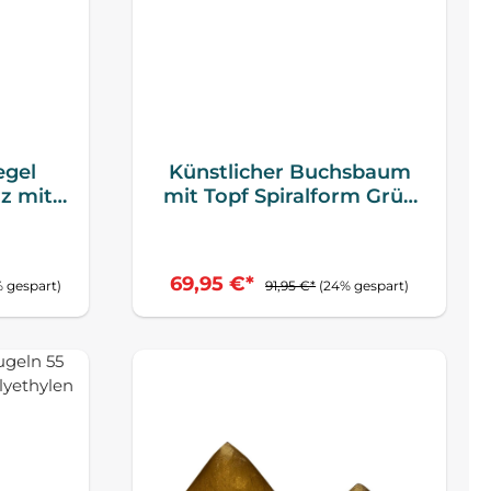
egel
Künstlicher Buchsbaum
z mit
mit Topf Spiralform Grün
n
59 cm
69,95 €*
 gespart)
91,95 €*
(24% gespart)