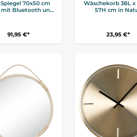
Spiegel 70x50 cm
Wäschekorb 38L x 
r mit Bluetooth und
57H cm in Nat
beschlag-Funktion
91,95 €*
23,95 €*