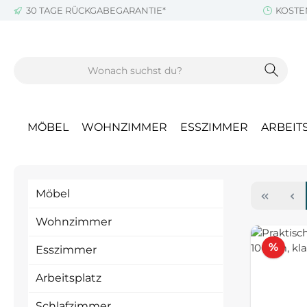
30 TAGE RÜCKGABEGARANTIE*
KOSTE
m Hauptinhalt springen
Zur Suche springen
Zur Hauptnavigation springen
MÖBEL
WOHNZIMMER
ESSZIMMER
ARBEIT
Möbel
Wohnzimmer
Raba
%
Esszimmer
Arbeitsplatz
Schlafzimmer