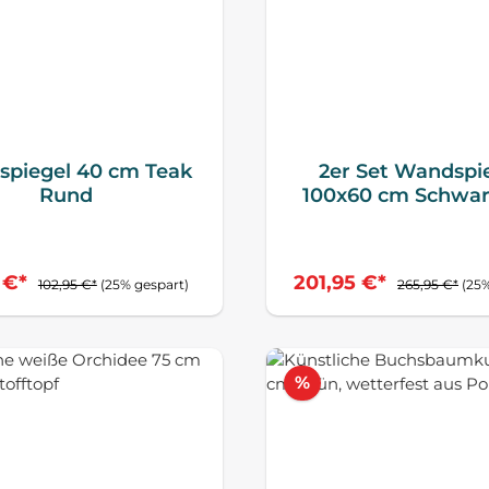
piegel 40 cm Teak
2er Set Wandspi
Rund
100x60 cm Schwar
Metallrahme
 €*
201,95 €*
102,95 €*
(25% gespart)
265,95 €*
(25%
tt
Rabatt
%