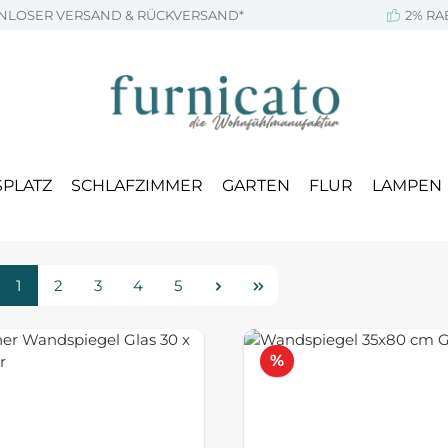
NLOSER VERSAND & RÜCKVERSAND*
2% RA
SPLATZ
SCHLAFZIMMER
GARTEN
FLUR
LAMPEN
Seite
Seite
Seite
Seite
Seite
1
2
3
4
5
tt
Rabatt
%