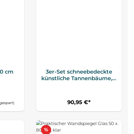
80 cm
3er-Set schneebedeckte
künstliche Tannenbäume, 3
Größen, Metallständer,
flammenhemmend,
Kunststoff, Grün+Weiß
90,95 €*
gespart)
Rabatt
%