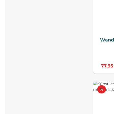
Wands
77,95
Raba
%