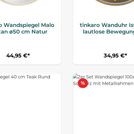
ro Wandspiegel Malo
tinkaro Wanduhr Is
tan ø50 cm Natur
lautlose Bewegun
Gold
44,95 €*
34,95 €*
tt
Rabatt
%