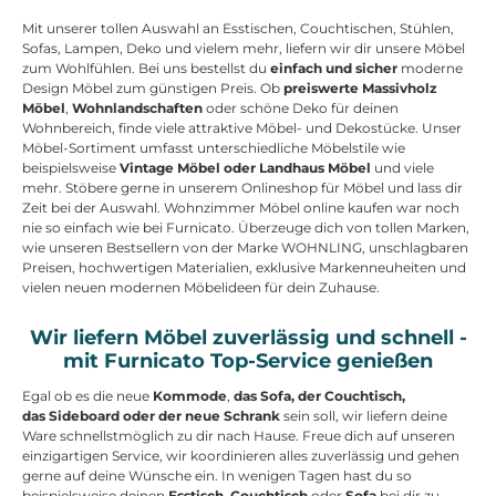
Mit unserer tollen Auswahl an Esstischen, Couchtischen, Stühlen,
Sofas, Lampen, Deko und vielem mehr, liefern wir dir unsere Möbel
zum Wohlfühlen. Bei uns bestellst du
einfach und sicher
moderne
Design Möbel zum günstigen Preis. Ob
preiswerte Massivholz
Möbel
,
Wohnlandschaften
oder schöne Deko für deinen
Wohnbereich, finde viele attraktive Möbel- und Dekostücke. Unser
Möbel-Sortiment umfasst unterschiedliche Möbelstile wie
beispielsweise
Vintage Möbel oder Landhaus Möbel
und viele
mehr. Stöbere gerne in unserem Onlineshop für Möbel und lass dir
Zeit bei der Auswahl. Wohnzimmer Möbel online kaufen war noch
nie so einfach wie bei Furnicato. Überzeuge dich von tollen Marken,
wie unseren Bestsellern von der Marke WOHNLING, unschlagbaren
Preisen, hochwertigen Materialien, exklusive Markenneuheiten und
vielen neuen modernen Möbelideen für dein Zuhause.
Wir liefern Möbel zuverlässig und schnell -
mit Furnicato Top-Service genießen
Egal ob es die neue
Kommode
,
das Sofa, der Couchtisch,
das Sideboard oder der neue Schrank
sein soll, wir liefern deine
Ware schnellstmöglich zu dir nach Hause. Freue dich auf unseren
einzigartigen Service, wir koordinieren alles zuverlässig und gehen
gerne auf deine Wünsche ein. In wenigen Tagen hast du so
beispielsweise deinen
Esstisch
,
Couchtisch
oder
Sofa
bei dir zu