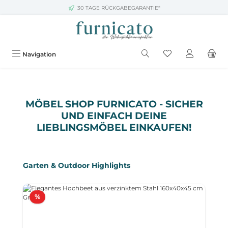
30 TAGE RÜCKGABEGARANTIE*
Zum Hauptinhalt springen
Navigation
Bildergalerie überspringen
MÖBEL SHOP FURNICATO - SICHER
UND EINFACH DEINE
LIEBLINGSMÖBEL EINKAUFEN!
Produktgalerie überspringen
Garten & Outdoor Highlights
Rabatt
%