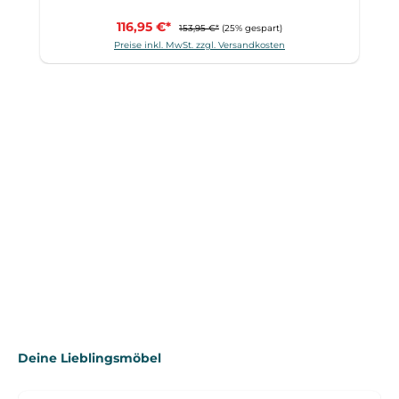
116,95 €*
153,95 €*
(25% gespart)
Preise inkl. MwSt. zzgl. Versandkosten
Produktgalerie überspringen
Deine Lieblingsmöbel