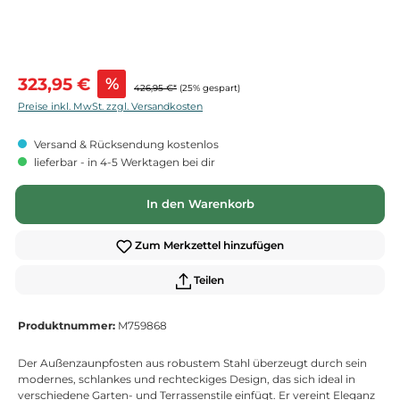
Verkaufspreis:
323,95 €
%
426,95 €*
(25% gespart)
Preise inkl. MwSt. zzgl. Versandkosten
Versand & Rücksendung kostenlos
lieferbar - in 4-5 Werktagen bei dir
In den Warenkorb
Zum Merkzettel hinzufügen
Teilen
Produktnummer:
M759868
Der Außenzaunpfosten aus robustem Stahl überzeugt durch sein
modernes, schlankes und rechteckiges Design, das sich ideal in
verschiedene Garten- und Terrassenstile einfügt. Er vereint Eleganz