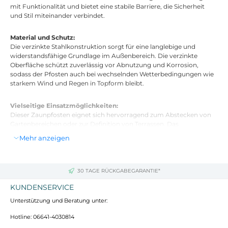
mit Funktionalität und bietet eine stabile Barriere, die Sicherheit
und Stil miteinander verbindet.
Material und Schutz:
Die verzinkte Stahlkonstruktion sorgt für eine langlebige und
widerstandsfähige Grundlage im Außenbereich. Die verzinkte
Oberfläche schützt zuverlässig vor Abnutzung und Korrosion,
sodass der Pfosten auch bei wechselnden Wetterbedingungen wie
starkem Wind und Regen in Topform bleibt.
Vielseitige Einsatzmöglichkeiten:
Dieser Zaunpfosten eignet sich hervorragend zum Abstecken von
Gartenbereichen oder zur Definition von Terrassen. Das
minimalistische Design ermöglicht vielfältige Anwendungen und ist
Mehr anzeigen
besonders für Gartenliebhaber und Landschaftsgestalter
unverzichtbar.
30 TAGE RÜCKGABEGARANTIE*
Einfache Pflege und Montage:
Die Pflege gestaltet sich unkompliziert durch gelegentliche
KUNDENSERVICE
Reinigung, um das ansprechende Erscheinungsbild und die
Unterstützung und Beratung unter:
Langlebigkeit zu erhalten. Für die Montage sind lediglich einfache
Werkzeuge erforderlich, um eine stabile und präzise Ausrichtung zu
Hotline: 06641-4030814
gewährleisten.