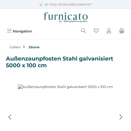
30 TAGE RÜCKGABEGARANTIE*
Zum Hauptinhalt springen
Navigation
Garten
Zäune
Außenzaunpfosten Stahl galvanisiert
5000 x 100 cm
Bildergalerie überspringen