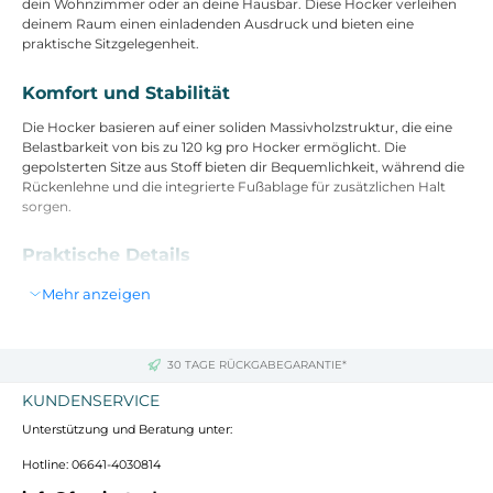
dein Wohnzimmer oder an deine Hausbar. Diese Hocker verleihen
deinem Raum einen einladenden Ausdruck und bieten eine
praktische Sitzgelegenheit.
Komfort und Stabilität
Die Hocker basieren auf einer soliden Massivholzstruktur, die eine
Belastbarkeit von bis zu 120 kg pro Hocker ermöglicht. Die
gepolsterten Sitze aus Stoff bieten dir Bequemlichkeit, während die
Rückenlehne und die integrierte Fußablage für zusätzlichen Halt
sorgen.
Praktische Details
Damit dein Boden geschützt bleibt, sind die Hocker mit
Mehr anzeigen
Bodenschonern ausgestattet, die Kratzer auf empfindlichen
Oberflächen verhindern. Die Lieferung erfolgt zerlegt, sodass du die
Hocker einfach transportieren und schnell montieren kannst.
30 TAGE RÜCKGABEGARANTIE*
Technische Daten
KUNDENSERVICE
Unterstützung und Beratung unter:
Maße: 99 cm (Höhe) x 38 cm (Breite) x 44 cm (Tiefe)
Gewicht: 7 kg
Hotline: 06641-4030814
Farbe: taupe
Material: Stoff