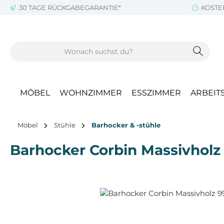
30 TAGE RÜCKGABEGARANTIE*
KOSTE
m Hauptinhalt springen
Zur Suche springen
Zur Hauptnavigation springen
MÖBEL
WOHNZIMMER
ESSZIMMER
ARBEIT
Möbel
Stühle
Barhocker & -stühle
Barhocker Corbin Massivhol
Bildergalerie überspringen