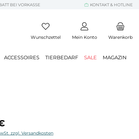
BATT BEI VORKASSE
KONTAKT & HOTLINE
Wunschzettel
Mein Konto
Warenkorb
ACCESSOIRES
TIERBEDARF
SALE
MAGAZIN
eis:
 €
MwSt. zzgl. Versandkosten