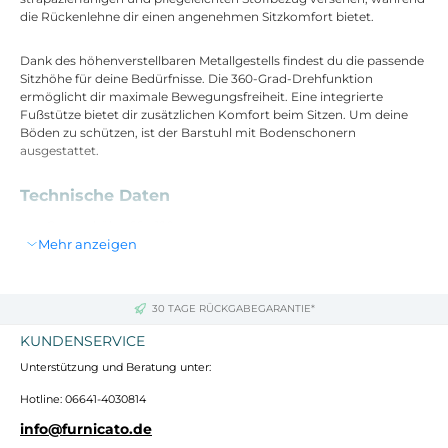
die Rückenlehne dir einen angenehmen Sitzkomfort bietet.
Dank des höhenverstellbaren Metallgestells findest du die passende
Sitzhöhe für deine Bedürfnisse. Die 360-Grad-Drehfunktion
ermöglicht dir maximale Bewegungsfreiheit. Eine integrierte
Fußstütze bietet dir zusätzlichen Komfort beim Sitzen. Um deine
Böden zu schützen, ist der Barstuhl mit Bodenschonern
ausgestattet.
Technische Daten
Gesamthöhe: 99 - 120 cm
Mehr anzeigen
Gesamtbreite: 47 cm
Gesamttiefe: 56 cm
Sitzhöhe: 58 - 78 cm
Sitzfläche (B x T): 47 x 41 cm
30 TAGE RÜCKGABEGARANTIE*
Höhe Rückenlehne: 39 cm
Höhe Fußablage: 20 - 41 cm
KUNDENSERVICE
Max. Belastbarkeit: 120 kg
Unterstützung und Beratung unter:
Gewicht: 7 kg
Materialbezug: 100 % Polyester
Hotline: 06641-4030814
Gestell: Metall
Farbe: grau
info@furnicato.de