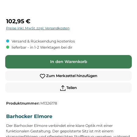
Regulärer Preis:
102,95 €
Preise inkl. MwSt. zzgl. Versandkosten
Versand & Rücksendung kostenlos
lieferbar - in 1-2 Werktagen bei dir
In den Warenkorb
Zum Merkzettel hinzufügen
Teilen
Produktnummer:
M1326178
Barhocker Elmore
Der Barhocker Elmore verbindet eine klare Optik mit einer
funktionalen Gestaltung. Der gepolsterte Sitz ist mit einem
strapazierfähigen und pflegeleichten Stoffbezug versehen, während