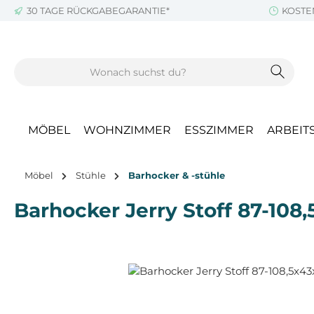
30 TAGE RÜCKGABEGARANTIE*
KOSTE
m Hauptinhalt springen
Zur Suche springen
Zur Hauptnavigation springen
MÖBEL
WOHNZIMMER
ESSZIMMER
ARBEIT
Möbel
Stühle
Barhocker & -stühle
Barhocker Jerry Stoff 87-108
Bildergalerie überspringen