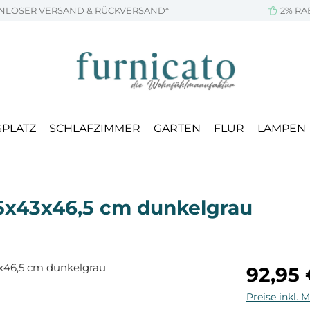
NLOSER VERSAND & RÜCKVERSAND*
2% RA
SPLATZ
SCHLAFZIMMER
GARTEN
FLUR
LAMPEN
,5x43x46,5 cm dunkelgrau
Regulärer Pr
92,95
Preise inkl. 