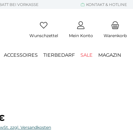
BATT BEI VORKASSE
KONTAKT & HOTLINE
Wunschzettel
Mein Konto
Warenkorb
ACCESSOIRES
TIERBEDARF
SALE
MAGAZIN
eis:
 €
MwSt. zzgl. Versandkosten