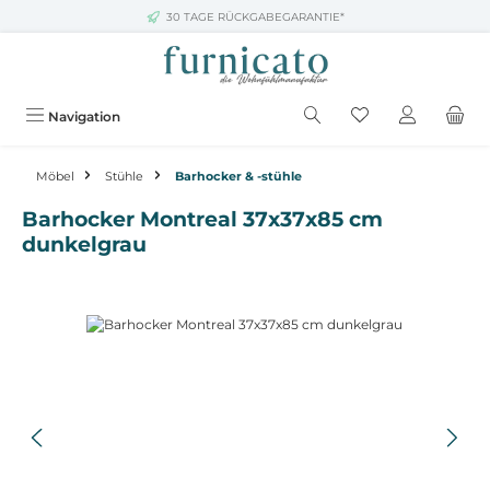
30 TAGE RÜCKGABEGARANTIE*
Zum Hauptinhalt springen
Navigation
Möbel
Stühle
Barhocker & -stühle
Barhocker Montreal 37x37x85 cm
dunkelgrau
Bildergalerie überspringen