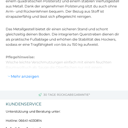
einem quadratischen Polstersitz und einem stabilen Vierfußgestell
aus Metall. Dank der angenehmen Polsterung sitzt du auch ohne
Arm- und Rückenlehnen bequem. Der Bezug aus Stoff ist
strapazierfähig und lässt sich pflegeleicht reinigen.
Das Metallgestell bietet dir einen sicheren Stand und schont
gleichzeitig deinen Boden. Die integrierten Querstreben dienen dir
als praktische Fußablage und erhöhen die Stabilität des Hockers,
sodass er eine Tragfähigkeit von bis zu 150 kg aufweist.
Pflegehinweise:
Wische leichte Verschmutzungen einfach mit einem feuchten
Baumwolltuch ab. Sauge die Oberflächen nur mit einem
geeigneten Aufsatz ab und verzichte auf die Verwendung von
Mehr anzeigen
Haushaltsreinigern.
Technische Daten
30 TAGE RÜCKGABEGARANTIE*
Gesamtbreite: 37 cm
KUNDENSERVICE
Gesamttiefe: 37 cm
Gesamthöhe: 85 cm
Unterstützung und Beratung unter:
Sitzfläche: 37 x 37 cm
Max. Belastbarkeit: 150 kg
Hotline: 06641-4030814
Gewicht: 5 kg