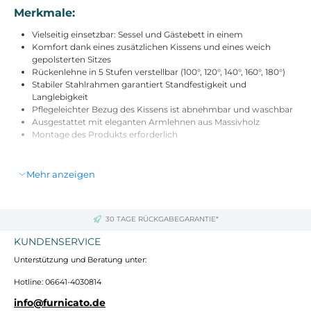
Merkmale:
Vielseitig einsetzbar: Sessel und Gästebett in einem
Komfort dank eines zusätzlichen Kissens und eines weich
gepolsterten Sitzes
Rückenlehne in 5 Stufen verstellbar (100°, 120°, 140°, 160°, 180°)
Stabiler Stahlrahmen garantiert Standfestigkeit und
Langlebigkeit
Pflegeleichter Bezug des Kissens ist abnehmbar und waschbar
Ausgestattet mit eleganten Armlehnen aus Massivholz
Montage des Produkts erforderlich
Technische Daten:
Mehr anzeigen
Farbe: Beige
Material: Stahl, Schaumstoff, Polyester, Massivholz
Sofa Größe: 63B x 73T x 81H cm
30 TAGE RÜCKGABEGARANTIE*
Bett Größe: 185B x 63T x 26H cm
Sofa Sitz Größe: 56B x 57T x 37H cm
KUNDENSERVICE
Bett Liegefläche Größe: 185B x 60T x 9H cm
Unterstützung und Beratung unter:
Sitzdicke: 20 cm
Rückenlehne Größe: 48B x 58T x 9H cm
Hotline: 06641-4030814
Kissen Größe: 61B x 40T x 11H cm
Armlehne Größe: 36B x 4T cm
info@furnicato.de