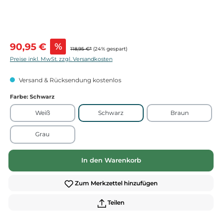
Verkaufspreis:
90,95 €
%
118,95 €*
(24% gespart)
Preise inkl. MwSt. zzgl. Versandkosten
Versand & Rücksendung kostenlos
Farbe
: Schwarz
Weiß
Schwarz
Braun
Grau
In den Warenkorb
Zum Merkzettel hinzufügen
Teilen