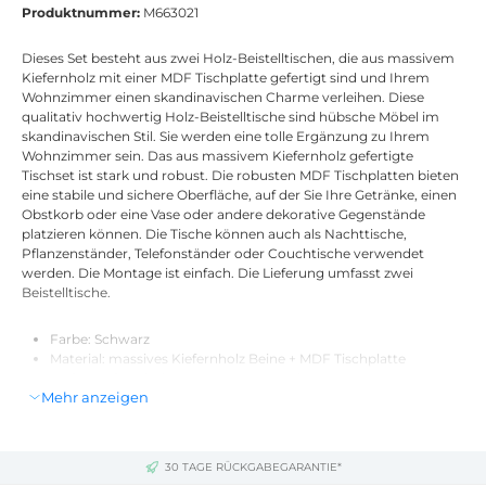
Produktnummer:
M663021
Dieses Set besteht aus zwei Holz-Beistelltischen, die aus massivem
Kiefernholz mit einer MDF Tischplatte gefertigt sind und Ihrem
Wohnzimmer einen skandinavischen Charme verleihen. Diese
qualitativ hochwertig Holz-Beistelltische sind hübsche Möbel im
skandinavischen Stil. Sie werden eine tolle Ergänzung zu Ihrem
Wohnzimmer sein. Das aus massivem Kiefernholz gefertigte
Tischset ist stark und robust. Die robusten MDF Tischplatten bieten
eine stabile und sichere Oberfläche, auf der Sie Ihre Getränke, einen
Obstkorb oder eine Vase oder andere dekorative Gegenstände
platzieren können. Die Tische können auch als Nachttische,
Pflanzenständer, Telefonständer oder Couchtische verwendet
werden. Die Montage ist einfach. Die Lieferung umfasst zwei
Beistelltische.
Farbe: Schwarz
Material: massives Kiefernholz Beine + MDF Tischplatte
Maße großer Tisch: 48 x 47,5 cm (Durchmesser x H)
Mehr anzeigen
Maße kleiner Tisch: 38 x 40 cm (Durchmesser x H)
Mit Fußpolstern
Einfacher Zusammenbau
Lieferung umfasst 2 Beistelltische
30 TAGE RÜCKGABEGARANTIE*