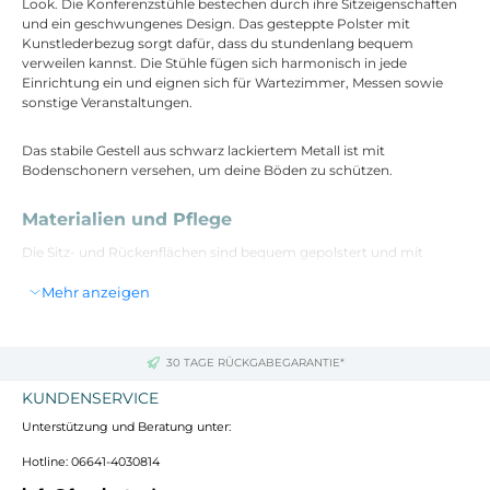
Look. Die Konferenzstühle bestechen durch ihre Sitzeigenschaften
und ein geschwungenes Design. Das gesteppte Polster mit
Kunstlederbezug sorgt dafür, dass du stundenlang bequem
verweilen kannst. Die Stühle fügen sich harmonisch in jede
Einrichtung ein und eignen sich für Wartezimmer, Messen sowie
sonstige Veranstaltungen.
Das stabile Gestell aus schwarz lackiertem Metall ist mit
Bodenschonern versehen, um deine Böden zu schützen.
Materialien und Pflege
Die Sitz- und Rückenflächen sind bequem gepolstert und mit
pflegeleichtem Kunstleder bezogen. Zur Reinigung empfiehlt es
Mehr anzeigen
sich, leichte Verschmutzungen mit einem feuchten Baumwolltuch
abzuwischen oder die Oberflächen mit einem geeigneten Aufsatz
abzusaugen.
30 TAGE RÜCKGABEGARANTIE*
Technische Daten
KUNDENSERVICE
Gesamthöhe: 84 cm
Unterstützung und Beratung unter:
Gesamtbreite: 59 cm
Gesamttiefe: 58 cm
Hotline: 06641-4030814
Sitzhöhe: 49 cm