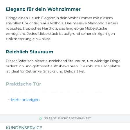
Eleganz für dein Wohnzimmer
Bringe einen Hauch Eleganz in dein Wohnzimmer mit diesem
stilvollen Couchtisch aus Vollholz. Das massive Mangoholz ist ein
robustes, tropisches Hartholz, das langlebige Möbelstücke
ermöglicht. Jedes Möbelstück ist aufgrund seiner einzigartigen
Holzmaserung ein Unikat.
Reichlich Stauraum
Dieser Sofatisch bietet ausreichend Stauraum, um wichtige Dinge
ordentlich und griffbereit aufzubewahren. Die robuste Tischplatte
ist ideal für Getränke, Snacks und Dekoartikel.
Praktische Tür
Hinter der Tür dieses Couchtisches kannst du verschiedene
wichtige Sachen staubfrei aufbewahren und verstecken.
Mehr anzeigen
Handgeschnitztes Design
30 TAGE RÜCKGABEGARANTIE*
Mit einem handgeschnitzten Muster versehen, bringt der
Couchtisch Luxus und Eleganz in dein Interieur und wird überall ein
KUNDENSERVICE