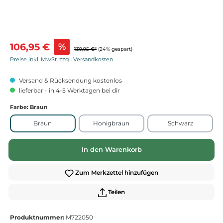
Verkaufspreis:
106,95 €
%
139,95 €*
(24% gespart)
Preise inkl. MwSt. zzgl. Versandkosten
Versand & Rücksendung kostenlos
lieferbar - in 4-5 Werktagen bei dir
Farbe
: Braun
Braun
Honigbraun
Schwarz
In den Warenkorb
Zum Merkzettel hinzufügen
Teilen
Produktnummer:
M722050