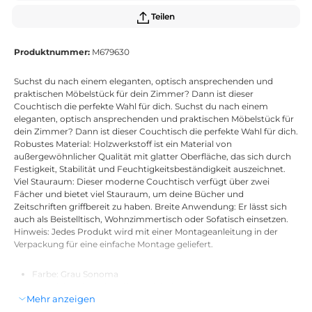
Teilen
Produktnummer:
M679630
Suchst du nach einem eleganten, optisch ansprechenden und
praktischen Möbelstück für dein Zimmer? Dann ist dieser
Couchtisch die perfekte Wahl für dich. Suchst du nach einem
eleganten, optisch ansprechenden und praktischen Möbelstück für
dein Zimmer? Dann ist dieser Couchtisch die perfekte Wahl für dich.
Robustes Material: Holzwerkstoff ist ein Material von
außergewöhnlicher Qualität mit glatter Oberfläche, das sich durch
Festigkeit, Stabilität und Feuchtigkeitsbeständigkeit auszeichnet.
Viel Stauraum: Dieser moderne Couchtisch verfügt über zwei
Fächer und bietet viel Stauraum, um deine Bücher und
Zeitschriften griffbereit zu haben. Breite Anwendung: Er lässt sich
auch als Beistelltisch, Wohnzimmertisch oder Sofatisch einsetzen.
Hinweis: Jedes Produkt wird mit einer Montageanleitung in der
Verpackung für eine einfache Montage geliefert.
Farbe: Grau Sonoma
Material: Holzwerkstoff, Massivholz Eukalyptus
Mehr anzeigen
Abmessungen: 89,5 x 50 x 40 cm (B x T x H)