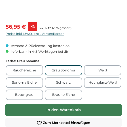
Verkaufspreis:
56,95 €
%
74,95 €*
(25% gespart)
Preise inkl. MwSt. zzgl. Versandkosten
Versand & Rücksendung kostenlos
lieferbar - in 4-5 Werktagen bei dir
Farbe
: Grau Sonoma
Räuchereiche
Grau Sonoma
Weiß
Sonoma Eiche
Schwarz
Hochglanz-Weiß
Betongrau
Braune Eiche
In den Warenkorb
Zum Merkzettel hinzufügen