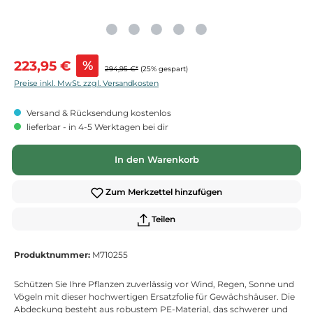
Verkaufspreis:
223,95 €
%
294,95 €*
(25% gespart)
Preise inkl. MwSt. zzgl. Versandkosten
Versand & Rücksendung kostenlos
lieferbar - in 4-5 Werktagen bei dir
In den Warenkorb
Zum Merkzettel hinzufügen
Teilen
Produktnummer:
M710255
Schützen Sie Ihre Pflanzen zuverlässig vor Wind, Regen, Sonne und
Vögeln mit dieser hochwertigen Ersatzfolie für Gewächshäuser. Die
Abdeckung besteht aus robustem PE-Material, das schwerer und