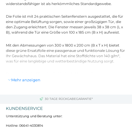
widerstandsfähiger ist als herkömmliches Standardgewebe.
Die Folie ist mit 24 praktischen Seitenfenstern ausgestattet, die für
eine optimale Belüftung sorgen, sowie einer großzügigen Tür, die
den Zugang erleichtert. Die Fenster messen jeweils 38 x 38 cm (L x
B), während die Tür eine Größe von 100 x 185 cm (B x H) aufweist.
Mit den Abmessungen von 300 x 1800 x 200 cm (B x T x H) bietet
diese grüne Ersatzfolie eine passgenaue und funktionale Lösung für
Ihr Gewächshaus. Das Material hat eine Stoffdichte von 140 g/m²,
was für eine langlebige und wetterbeständige Nutzung sorgt.
Diese praktische Plane ist die ideale Wahl, wenn Sie eine
zuverlässige und langlebige Ersatzabdeckung für Ihr Gewächshaus
Mehr anzeigen
suchen.
Farbe:
Grün
30 TAGE RÜCKGABEGARANTIE*
Material:
PE
Abmessungen:
300 x 1800 x 200 cm (B x T x H)
KUNDENSERVICE
Fenstergröße:
38 x 38 cm (L x B)
Unterstützung und Beratung unter:
Türgröße:
100 x 185 cm (B x H)
Stoffdichte:
140 g/m²
Hotline: 06641-4030814
Belüftung:
24 Seitenfenster und 1 Tür