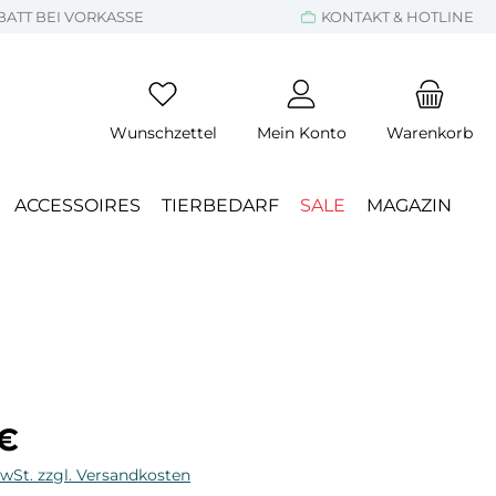
BATT BEI VORKASSE
KONTAKT & HOTLINE
Wunschzettel
Mein Konto
Warenkorb
ACCESSOIRES
TIERBEDARF
SALE
MAGAZIN
eis:
 €
MwSt. zzgl. Versandkosten