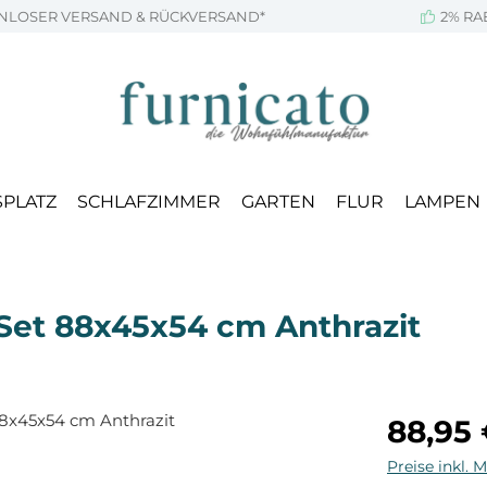
NLOSER VERSAND & RÜCKVERSAND*
2% RA
SPLATZ
SCHLAFZIMMER
GARTEN
FLUR
LAMPEN
Set 88x45x54 cm Anthrazit
Regulärer Pr
88,95
Preise inkl. 