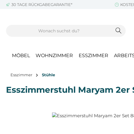
30 TAGE RÜCKGABEGARANTIE*
KOSTE
m Hauptinhalt springen
Zur Suche springen
Zur Hauptnavigation springen
MÖBEL
WOHNZIMMER
ESSZIMMER
ARBEIT
Esszimmer
Stühle
Esszimmerstuhl Maryam 2er 
Bildergalerie überspringen