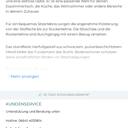
und eine zeitlose Optik. Er ist eine passende Wahl für deinen
Esszimmertisch, die Küche, das Wohnzimmer oder andere Bereiche
in deinem Zuhause.
Für ein bequemes Sitzerlebnis sorgen die angenehme Polsterung
von der Sitzfläche bis zur Rückenlehne. Die Sitzschale und die
Rückenlehne sind durchgängig mit einem Bezug versehen.
Das standfeste Vierfußgestell aus schwarzem, pulverbeschichtetem
Metall bildet das Fundament des Stuhls. Bodenschoner schützen
deine empfindlichen Böden vor Beschädigungen.
Technische Daten
Mehr anzeigen
Maße: 88 cm (Höhe) x 45 cm (Breite) x 54 cm (Tiefe)
Gewicht: 4 kg
Farbe: Anthrazit
Gestellmaterial: Metall matt schwarz
30 TAGE RÜCKGABEGARANTIE*
Belastbarkeit: bis zu 150 kg
KUNDENSERVICE
Unterstützung und Beratung unter:
Hotline: 06641-4030814