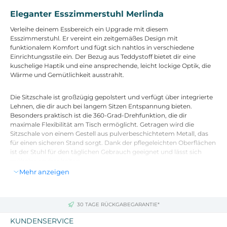
Eleganter Esszimmerstuhl Merlinda
Verleihe deinem Essbereich ein Upgrade mit diesem
Esszimmerstuhl. Er vereint ein zeitgemäßes Design mit
funktionalem Komfort und fügt sich nahtlos in verschiedene
Einrichtungsstile ein. Der Bezug aus Teddystoff bietet dir eine
kuschelige Haptik und eine ansprechende, leicht lockige Optik, die
Wärme und Gemütlichkeit ausstrahlt.
Die Sitzschale ist großzügig gepolstert und verfügt über integrierte
Lehnen, die dir auch bei langem Sitzen Entspannung bieten.
Besonders praktisch ist die 360-Grad-Drehfunktion, die dir
maximale Flexibilität am Tisch ermöglicht. Getragen wird die
Sitzschale von einem Gestell aus pulverbeschichtetem Metall, das
für einen sicheren Stand sorgt. Dank der pflegeleichten Oberflächen
ist der Stuhl für den täglichen Gebrauch geeignet und lässt sich
mühelos sauber halten.
Mehr anzeigen
Technische Daten
Tiefe: 60 cm
30 TAGE RÜCKGABEGARANTIE*
Breite: 58 cm
Höhe: 85 cm
KUNDENSERVICE
Gewicht: 8 kg