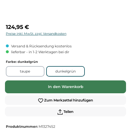
Regulärer Preis:
124,95 €
Preise inkl. MwSt. zzgl. Versandkosten
Versand & Rücksendung kostenlos
lieferbar - in 1-2 Werktagen bei dir
Farbe
: dunkelgrün
taupe
dunkelgrün
In den Warenkorb
Zum Merkzettel hinzufügen
Teilen
Produktnummer:
M1327452