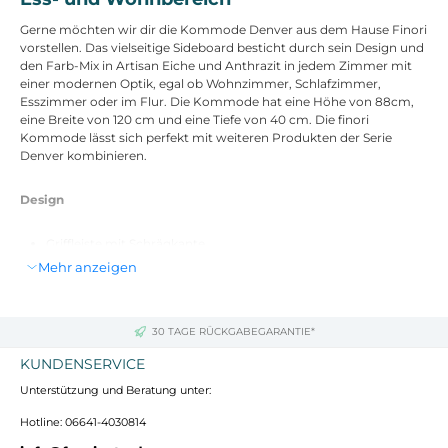
Gerne möchten wir dir die Kommode Denver aus dem Hause Finori
vorstellen. Das vielseitige Sideboard besticht durch sein Design und
den Farb-Mix in Artisan Eiche und Anthrazit in jedem Zimmer mit
einer modernen Optik, egal ob Wohnzimmer, Schlafzimmer,
Esszimmer oder im Flur. Die Kommode hat eine Höhe von 88cm,
eine Breite von 120 cm und eine Tiefe von 40 cm. Die finori
Kommode lässt sich perfekt mit weiteren Produkten der Serie
Denver kombinieren.
Design
Griffleiste mit Schrägkante
Blenden hinter Griffleisten in Anthrazit
Mehr anzeigen
MDF Rahmen in Anthrazit
moderne Kommode Denver Serie
30 TAGE RÜCKGABEGARANTIE*
Abmessungen
KUNDENSERVICE
Breite: 120 cm
Unterstützung und Beratung unter:
Höhe: 88 cm
Tiefe: 40 cm
Hotline: 06641-4030814