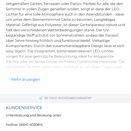
zeitgemäßen Gärten, Terrassen oder Patios. Perfekt für alle, die den
Sommer in vollen Zügen genießen wollen, sorgt er dank der LED-
Lichter für eine tolle Atmosphäre auch in den Abendstunden - ideal,
um unter dem Sternenhimmel Gäste zu bewirten. Langlebiges
Material: Gefertigt aus Polyester, ist dieser Gartenparasol robust und
hält den verschiedenen Wetterbedingungen stand. Der UV-
beständige Stoff schützt vor Sonnenstrahlen, sodass der Parasol
über Jahre hinweg fröhlich und funktional bleibt. Vielseitige
Komponenten: Durch das zusammenklappbare Design lässt er sich
easy lagern. Die integrierten, batteriebetriebenen LED-Lichter
sorgen für eine gemütliche Beleuchtung, ideal für entspannte
Nächte oder ein feines Dinner im Freien. Funktionale Merkmale: Die
verstärkten Streben bieten extra Stabilität an windigen Tagen, was
die Langlebigkeit erhöht. Ein robuster Verriegelungsmechanismus
sorgt dafür, dass der Schirm sicher offen bleibt, während du ihn
Mehr anzeigen
nutzt. Umfangreicher Schatten: Ideal für Gärten und Terrassen
dieser Gartenschirm spendet viel Schatten und ist perfekt zum
Entspannen oder Essen im Freien. Mit 295 x 295 cm bietet er
großzügigen Schutz. Pflegeleichtigkeit: Die Montage benötigst du
30 TAGE RÜCKGABEGARANTIE*
nur einen Schraubendreher und eine Person, was schnell und
KUNDENSERVICE
einfach geht. Um ihn in Topform zu halten, wisch einfach den Stoff
mit einem trockenen Tuch ab und stelle ihn während der kalten
Unterstützung und Beratung unter:
Monate rein.
Hotline: 06641-4030814