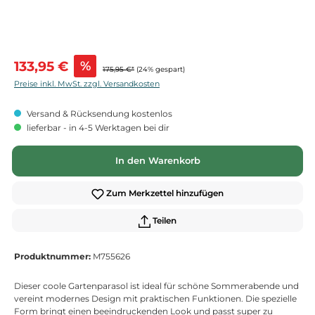
Verkaufspreis:
133,95 €
%
175,95 €*
(24% gespart)
Preise inkl. MwSt. zzgl. Versandkosten
Versand & Rücksendung kostenlos
lieferbar - in 4-5 Werktagen bei dir
In den Warenkorb
Zum Merkzettel hinzufügen
Teilen
Produktnummer:
M755626
Dieser coole Gartenparasol ist ideal für schöne Sommerabende und
vereint modernes Design mit praktischen Funktionen. Die spezielle
Form bringt einen beeindruckenden Look und passt super zu