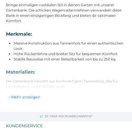
Bringe einmaligen rustikalen Stil in deinen Garten mit unserer
Gartenbank. Die schicken Wagenradarmlehnen verwandeln diese
Bank in einen einzigartigen Blickfang und bieten dir optimalen
Komfort.
Merkmale:
Massive Konstruktion aus Tannenholz für einen authentischen
Look
Hohe Rückenlehne und breiter Sitz für bequemen Komfort
Stabile Bauweise mit einer Belastbarkeit von bis zu 250 kg
Materialien:
Die Gartenbank besteht aus hochwertigem Tannenholz, das für
Langlebigkeit und Stabilität sorgt.
Mehr anzeigen
Abmessungen:
Gesamtmaße: L114 x B58 x H80 cm
Sitzmaße: B104 x T42 cm
30 TAGE RÜCKGABEGARANTIE*
Sitzhöhe: 41 cm
Nettogewicht: 15 kg
KUNDENSERVICE