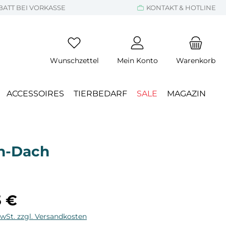
BATT BEI VORKASSE
KONTAKT & HOTLINE
Wunschzettel
Mein Konto
Warenkorb
ACCESSOIRES
TIERBEDARF
SALE
MAGAZIN
en-Dach
eis:
5 €
MwSt. zzgl. Versandkosten