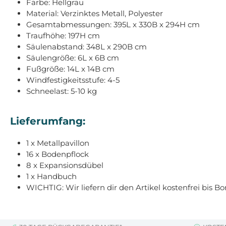
Farbe: Hellgrau
Material: Verzinktes Metall, Polyester
Gesamtabmessungen: 395L x 330B x 294H cm
Traufhöhe: 197H cm
Säulenabstand: 348L x 290B cm
Säulengröße: 6L x 6B cm
Fußgröße: 14L x 14B cm
Windfestigkeitsstufe: 4-5
Schneelast: 5-10 kg
Lieferumfang:
1 x Metallpavillon
16 x Bodenpflock
8 x Expansionsdübel
1 x Handbuch
WICHTIG: Wir liefern dir den Artikel kostenfrei bis B