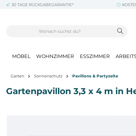
30 TAGE RÜCKGABEGARANTIE*
KOSTE
m Hauptinhalt springen
Zur Suche springen
Zur Hauptnavigation springen
MÖBEL
WOHNZIMMER
ESSZIMMER
ARBEIT
Garten
Sonnenschutz
Pavillons & Partyzelte
Gartenpavillon 3,3 x 4 m in 
Bildergalerie überspringen