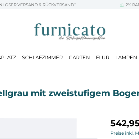
NLOSER VERSAND & RÜCKVERSAND*
2% RA
SPLATZ
SCHLAFZIMMER
GARTEN
FLUR
LAMPEN
Hellgrau mit zweistufigem Bog
Regulärer Pr
542,9
Preise inkl. 