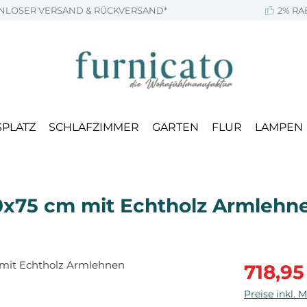
NLOSER VERSAND & RÜCKVERSAND*
2% RA
SPLATZ
SCHLAFZIMMER
GARTEN
FLUR
LAMPEN
0x75 cm mit Echtholz Armlehn
Verkaufsprei
718,95
Preise inkl. 