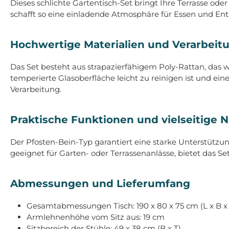
Dieses schlichte Gartentisch-Set bringt Ihre Terrasse od
schafft so eine einladende Atmosphäre für Essen und E
Hochwertige Materialien und Verarbeit
Das Set besteht aus strapazierfähigem Poly-Rattan, das w
temperierte Glasoberfläche leicht zu reinigen ist und ei
Verarbeitung.
Praktische Funktionen und vielseitige 
Der Pfosten-Bein-Typ garantiert eine starke Unterstützu
geeignet für Garten- oder Terrassenanlässe, bietet das Se
Abmessungen und Lieferumfang
Gesamtabmessungen Tisch: 190 x 80 x 75 cm (L x B x
Armlehnenhöhe vom Sitz aus: 19 cm
Sitzbereich der Stühle: 49 x 38 cm (B x T)