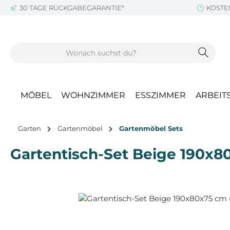
30 TAGE RÜCKGABEGARANTIE*
KOSTE
m Hauptinhalt springen
Zur Suche springen
Zur Hauptnavigation springen
MÖBEL
WOHNZIMMER
ESSZIMMER
ARBEIT
Garten
Gartenmöbel
Gartenmöbel Sets
Gartentisch-Set Beige 190x8
Bildergalerie überspringen