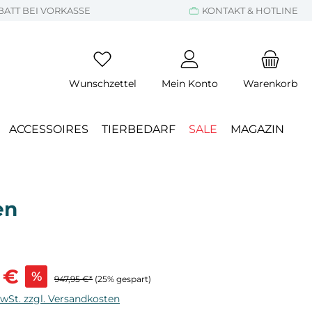
BATT BEI VORKASSE
KONTAKT & HOTLINE
Wunschzettel
Mein Konto
Warenkorb
ACCESSOIRES
TIERBEDARF
SALE
MAGAZIN
en
s:
 €
%
947,95 €*
(25% gespart)
MwSt. zzgl. Versandkosten