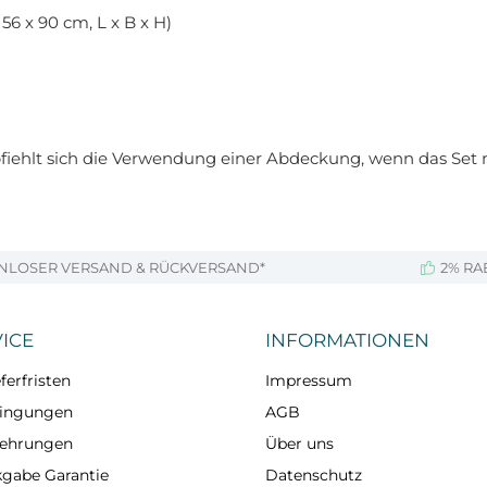
56 x 90 cm, L x B x H)
hlt sich die Verwendung einer Abdeckung, wenn das Set nic
NLOSER VERSAND & RÜCKVERSAND*
2% RA
ICE
INFORMATIONEN
ferfristen
Impressum
dingungen
AGB
lehrungen
Über uns
kgabe Garantie
Datenschutz