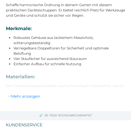
Schaffe harmonische Ordnung in deinem Garten mit diesem
praktischen Geräteschuppen. Er bietet reichlich Platz für Werkzeuge
und Geräte und schützt sie sicher vor Regen.
Merkmale:
Robustes Gehäuse aus lackiertem Massivholz,
witterungsbeständig
Verriegelbare Doppeltüren für Sicherheit und optimale
Belüftung
Vier Staufächer für ausreichend Stauraum
Einfacher Aufbau für schnelle Nutzung
Materialien:
Der Geräteschuppen besteht aus hochwertigem Massivholz, das für
seine Langlebigkeit und Stabilität bekannt ist.
Mehr anzeigen
Abmessungen:
Gesamtmaße: 87L x 46,5B x 160H cm
30 TAGE RÜCKGABEGARANTIE*
KUNDENSERVICE
Lieferumfang: