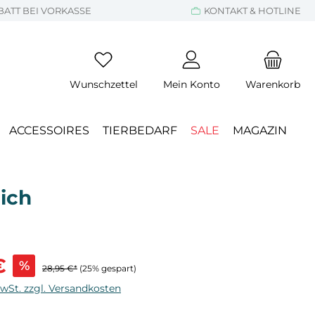
BATT BEI VORKASSE
KONTAKT & HOTLINE
Wunschzettel
Mein Konto
Warenkorb
ACCESSOIRES
TIERBEDARF
SALE
MAGAZIN
ich
s:
€
%
28,95 €*
(25% gespart)
MwSt. zzgl. Versandkosten