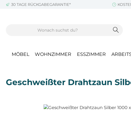
30 TAGE RÜCKGABEGARANTIE*
KOSTE
m Hauptinhalt springen
Zur Suche springen
Zur Hauptnavigation springen
MÖBEL
WOHNZIMMER
ESSZIMMER
ARBEIT
Geschweißter Drahtzaun Silb
Bildergalerie überspringen