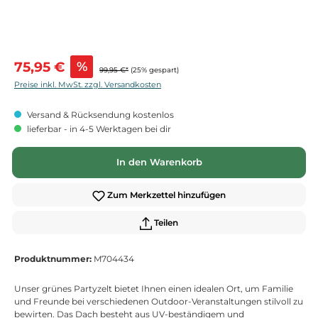
Verkaufspreis:
75,95 €
%
99,95 €*
(25% gespart)
Preise inkl. MwSt. zzgl. Versandkosten
Versand & Rücksendung kostenlos
lieferbar - in 4-5 Werktagen bei dir
In den Warenkorb
Zum Merkzettel hinzufügen
Teilen
Produktnummer:
M704434
Unser grünes Partyzelt bietet Ihnen einen idealen Ort, um Familie
und Freunde bei verschiedenen Outdoor-Veranstaltungen stilvoll zu
bewirten. Das Dach besteht aus UV-beständigem und