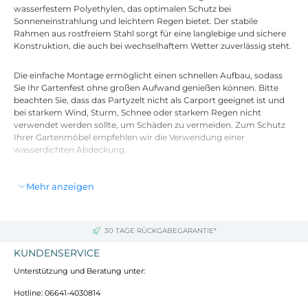
wasserfestem Polyethylen, das optimalen Schutz bei
Sonneneinstrahlung und leichtem Regen bietet. Der stabile
Rahmen aus rostfreiem Stahl sorgt für eine langlebige und sichere
Konstruktion, die auch bei wechselhaftem Wetter zuverlässig steht.
Die einfache Montage ermöglicht einen schnellen Aufbau, sodass
Sie Ihr Gartenfest ohne großen Aufwand genießen können. Bitte
beachten Sie, dass das Partyzelt nicht als Carport geeignet ist und
bei starkem Wind, Sturm, Schnee oder starkem Regen nicht
verwendet werden sollte, um Schäden zu vermeiden. Zum Schutz
Ihrer Gartenmöbel empfehlen wir die Verwendung einer
wasserdichten Abdeckung.
Farbe:
Grün
Mehr anzeigen
Material:
PE-Dach und Stahl-Rahmen
Abmessungen:
3 x 3 x 2,55 m (L x B x H)
Traufhöhe:
2 m
Eigenschaften:
UV-beständig, wasserfest
30 TAGE RÜCKGABEGARANTIE*
Lieferumfang:
Montagematerialien enthalten
KUNDENSERVICE
Unterstützung und Beratung unter:
Hotline: 06641-4030814