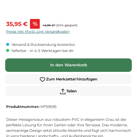
Verkaufspreis:
35,95 €
%
46,95 €*
(24% gespart)
Preise inkl. MwSt. zzgl. Versandkosten
Versand & Rücksendung kostenlos
lieferbar - in 4-5 Werktagen bei dir
In den Warenkorb
Zum Merkzettel hinzufügen
Teilen
Produktnummer:
M759595
Dieser Hexagonzaun aus robustem PVC in elegantem Grau ist die
perfekte Lösung für Ihren Garten oder Ihre Terrasse. Das moderne,
sechseckige Design setzt stilvolle Akzente und fügt sich harmonisch
in verschiedene Landschafts- und Außenbereiche ein.