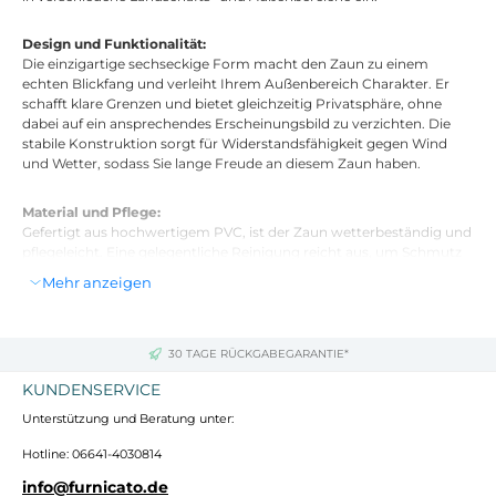
Design und Funktionalität:
Die einzigartige sechseckige Form macht den Zaun zu einem
echten Blickfang und verleiht Ihrem Außenbereich Charakter. Er
schafft klare Grenzen und bietet gleichzeitig Privatsphäre, ohne
dabei auf ein ansprechendes Erscheinungsbild zu verzichten. Die
stabile Konstruktion sorgt für Widerstandsfähigkeit gegen Wind
und Wetter, sodass Sie lange Freude an diesem Zaun haben.
Material und Pflege:
Gefertigt aus hochwertigem PVC, ist der Zaun wetterbeständig und
pflegeleicht. Eine gelegentliche Reinigung reicht aus, um Schmutz
und Ablagerungen zu entfernen und die Oberfläche vor
Mehr anzeigen
Feuchtigkeit zu schützen. So bleibt das stilvolle Grau frisch und
ansprechend.
30 TAGE RÜCKGABEGARANTIE*
Abmessungen und Lieferumfang:
Der Zaun misst 10 Meter in der Länge und 1,5 Meter in der Breite. Im
KUNDENSERVICE
Lieferumfang ist ein sechseckiger Zaun enthalten, der sich einfach
Unterstützung und Beratung unter:
montieren und flexibel in verschiedenen Außenbereichen einsetzen
lässt.
Hotline: 06641-4030814
info@furnicato.de