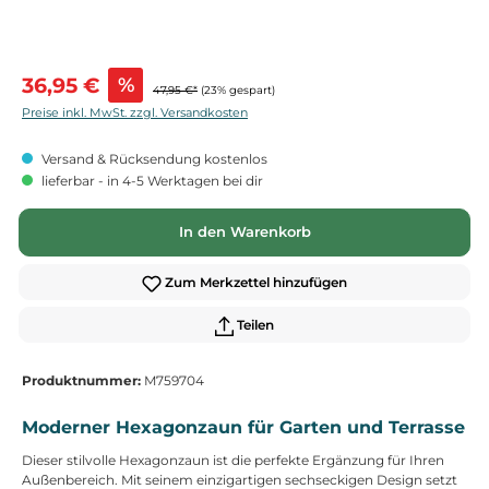
Verkaufspreis:
36,95 €
%
47,95 €*
(23% gespart)
Preise inkl. MwSt. zzgl. Versandkosten
Versand & Rücksendung kostenlos
lieferbar - in 4-5 Werktagen bei dir
In den Warenkorb
Zum Merkzettel hinzufügen
Teilen
Produktnummer:
M759704
Moderner Hexagonzaun für Garten und Terrasse
Dieser stilvolle Hexagonzaun ist die perfekte Ergänzung für Ihren
Außenbereich. Mit seinem einzigartigen sechseckigen Design setzt