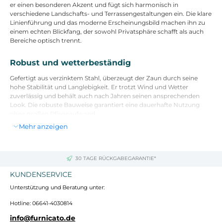
er einen besonderen Akzent und fügt sich harmonisch in
verschiedene Landschafts- und Terrassengestaltungen ein. Die klare
Linienführung und das moderne Erscheinungsbild machen ihn zu
einem echten Blickfang, der sowohl Privatsphäre schafft als auch
Bereiche optisch trennt.
Robust und wetterbeständig
Gefertigt aus verzinktem Stahl, überzeugt der Zaun durch seine
hohe Stabilität und Langlebigkeit. Er trotzt Wind und Wetter
zuverlässig und behält auch nach Jahren seinen ansprechenden
Look. Die robuste Bauweise garantiert eine dauerhafte Nutzung
ohne großen Pflegeaufwand.
Mehr anzeigen
Praktisch und vielseitig
Die einfache und elegante Form ermöglicht eine unkomplizierte
30 TAGE RÜCKGABEGARANTIE*
Montage und flexible Anpassung an verschiedene Außenbereiche.
Ob als dekoratives Element oder funktionale Abgrenzung – dieser
KUNDENSERVICE
Zaun bietet vielfältige Einsatzmöglichkeiten für Garten, Terrasse
oder Lounge-Bereiche.
Unterstützung und Beratung unter:
Hotline: 06641-4030814
Pflegeleicht
info@furnicato.de