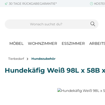
30 TAGE RÜCKGABEGARANTIE*
KOSTE
m Hauptinhalt springen
Zur Suche springen
Zur Hauptnavigation springen
MÖBEL
WOHNZIMMER
ESSZIMMER
ARBEIT
Tierbedarf
Hundezubehör
Hundekäfig Weiß 98L x 58B 
Bildergalerie überspringen