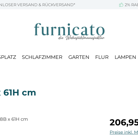
NLOSER VERSAND & RÜCKVERSAND*
2% RA
SPLATZ
SCHLAFZIMMER
GARTEN
FLUR
LAMPEN
x 61H cm
Regulärer Pr
206,9
Preise inkl. 