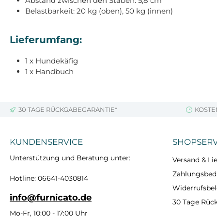
Abstand zwischen den Stäben: 5,8 cm
Belastbarkeit: 20 kg (oben), 50 kg (innen)
Lieferumfang:
1 x Hundekäfig
1 x Handbuch
30 TAGE RÜCKGABEGARANTIE*
KOSTE
KUNDENSERVICE
SHOPSERV
Unterstützung und Beratung unter:
Versand & Lie
Zahlungsbe
Hotline: 06641-4030814
Widerrufsbe
info@furnicato.de
30 Tage Rüc
Mo-Fr, 10:00 - 17:00 Uhr