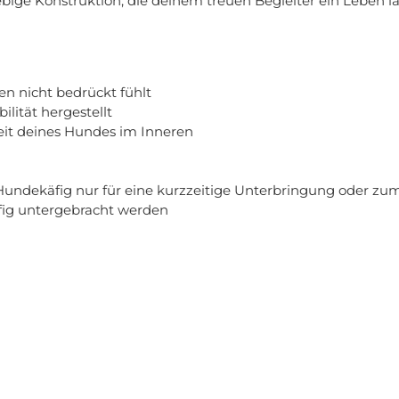
ebige Konstruktion, die deinem treuen Begleiter ein Leben l
en nicht bedrückt fühlt
ilität hergestellt
heit deines Hundes im Inneren
 Hundekäfig nur für eine kurzzeitige Unterbringung oder zu
fig untergebracht werden