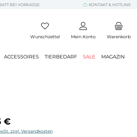
BATT BEI VORKASSE
KONTAKT & HOTLINE
Wunschzettel
Mein Konto
Warenkorb
ACCESSOIRES
TIERBEDARF
SALE
MAGAZIN
eis:
5 €
MwSt. zzgl. Versandkosten