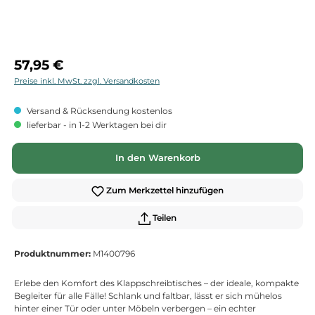
Regulärer Preis:
57,95 €
Preise inkl. MwSt. zzgl. Versandkosten
Versand & Rücksendung kostenlos
lieferbar - in 1-2 Werktagen bei dir
In den Warenkorb
Zum Merkzettel hinzufügen
Teilen
Produktnummer:
M1400796
Erlebe den Komfort des Klappschreibtisches – der ideale, kompakte
Begleiter für alle Fälle! Schlank und faltbar, lässt er sich mühelos
hinter einer Tür oder unter Möbeln verbergen – ein echter