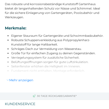
Das robuste und korrosionsbeständige Kunststoff Gartenhaus
bietet dir langanhaltenden Schutz vor Nässe und Schimmel. Ideal
für die sichere Einlagerung von Gartengeräten, Poolzubehör und
Werkzeugen.
Merkmale:
Eigener Stauraum für Gartengeräte und Schwimmbadzubehör.
Robuste Schuppenverkleidung aus Polypropylenharz-
Kunststoff für lange Haltbarkeit.
Schräges Dach zur Vermeidung von Wasserstau.
Große Tür für einfachen Zugang zu deinen Gegenständen.
Verriegelungssystem für zusätzliche Sicherheit.
Belüftungsöffnungen sorgen für gute Luftzirkulation.
Seitenfenster erhöhen die Helligkeit im Inneren.
Fundament nicht enthalten, Montage erforderlich.
Mehr anzeigen
Technische Daten:
Farbe: Dunkelgrau
Material: Kunststoff, Aluminium
30 TAGE RÜCKGABEGARANTIE*
Gesamtabmessungen: 134L x 104B x 204H cm
Bodenfläche: 120L x 92B cm
KUNDENSERVICE
Innerer Bereich: 117L x 87B cm