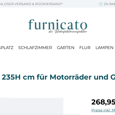
NLOSER VERSAND & RÜCKVERSAND*
2% RA
SPLATZ
SCHLAFZIMMER
GARTEN
FLUR
LAMPEN
x 235H cm für Motorräder und 
Regulärer Pr
268,9
Preise inkl. 