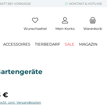
BATT BEI VORKASSE
KONTAKT & HOTLINE
Wunschzettel
Mein Konto
Warenkorb
ACCESSOIRES
TIERBEDARF
SALE
MAGAZIN
Gartengeräte
eis:
5 €
MwSt. zzgl. Versandkosten