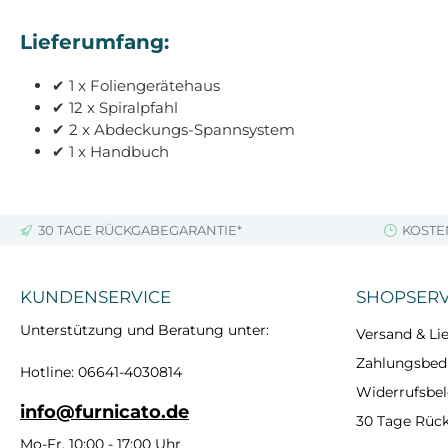
Lieferumfang:
✔ 1 x Foliengerätehaus
✔ 12 x Spiralpfahl
✔ 2 x Abdeckungs-Spannsystem
✔ 1 x Handbuch
30 TAGE RÜCKGABEGARANTIE*
KOSTE
KUNDENSERVICE
SHOPSERV
Unterstützung und Beratung unter:
Versand & Lie
Zahlungsbe
Hotline: 06641-4030814
Widerrufsbe
info@furnicato.de
30 Tage Rüc
Mo-Fr, 10:00 - 17:00 Uhr