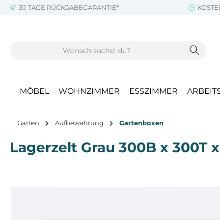
30 TAGE RÜCKGABEGARANTIE*
KOSTE
m Hauptinhalt springen
Zur Suche springen
Zur Hauptnavigation springen
MÖBEL
WOHNZIMMER
ESSZIMMER
ARBEIT
Garten
Aufbewahrung
Gartenboxen
Lagerzelt Grau 300B x 300T 
Bildergalerie überspringen