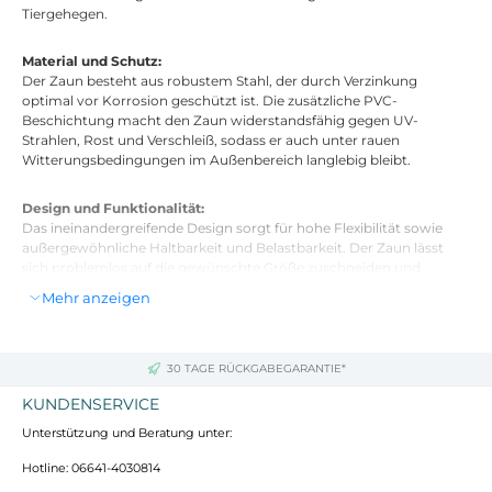
Tiergehegen.
Material und Schutz:
Der Zaun besteht aus robustem Stahl, der durch Verzinkung
optimal vor Korrosion geschützt ist. Die zusätzliche PVC-
Beschichtung macht den Zaun widerstandsfähig gegen UV-
Strahlen, Rost und Verschleiß, sodass er auch unter rauen
Witterungsbedingungen im Außenbereich langlebig bleibt.
Design und Funktionalität:
Das ineinandergreifende Design sorgt für hohe Flexibilität sowie
außergewöhnliche Haltbarkeit und Belastbarkeit. Der Zaun lässt
sich problemlos auf die gewünschte Größe zuschneiden und
anpassen.
Mehr anzeigen
Technische Details:
30 TAGE RÜCKGABEGARANTIE*
Farbe: Anthrazit
Material: Verzinkter Stahl mit PVC-Beschichtung
KUNDENSERVICE
Zaun-Größe: 1,4 x 10 m (H x L)
Unterstützung und Beratung unter:
Maschenweite: 100 x 100 mm (L x B)
Durchmesser Hauptdraht: 1,55 mm (Stahl), 1,95 mm (inkl. PVC-
Hotline: 06641-4030814
Beschichtung)