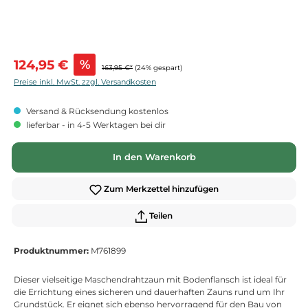
Verkaufspreis:
124,95 €
%
163,95 €*
(24% gespart)
Preise inkl. MwSt. zzgl. Versandkosten
Versand & Rücksendung kostenlos
lieferbar - in 4-5 Werktagen bei dir
In den Warenkorb
Zum Merkzettel hinzufügen
Teilen
Produktnummer:
M761899
Dieser vielseitige Maschendrahtzaun mit Bodenflansch ist ideal für
die Errichtung eines sicheren und dauerhaften Zauns rund um Ihr
Grundstück. Er eignet sich ebenso hervorragend für den Bau von