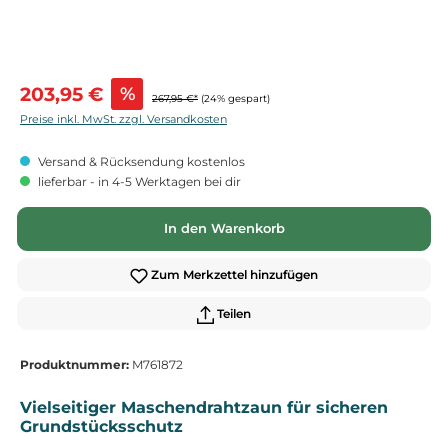
Verkaufspreis:
203,95 €
%
267,95 €*
(24% gespart)
Preise inkl. MwSt. zzgl. Versandkosten
Versand & Rücksendung kostenlos
lieferbar - in 4-5 Werktagen bei dir
In den Warenkorb
Zum Merkzettel hinzufügen
Teilen
Produktnummer:
M761872
Vielseitiger Maschendrahtzaun für sicheren
Grundstücksschutz