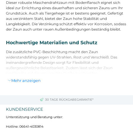
Dieser robuste Maschendrahtzaun mit Bodenflansch eignet sich
ideal zur Errichtung eines dauerhaften und sicheren Zauns um Ihr
Grundstück. Auch als Tiergehege ist er bestens geeignet. Gefertigt
aus verzinktem Stahl, bietet der Zaun hohe Stabilität und
Langlebigkeit. Die Verzinkung schützt effektiv vor Korrosion, sodass
der Zaun auch unter rauen Außenbedingungen beständig bleibt.
Hochwertige Materialien und Schutz
Die zusätzliche PVC-Beschichtung macht den Zaun
widerstandsfähig gegen UV-Strahlen, Rost und Verschleiß. Das
ineinandergreifende Design sorgt für Flexibilität und
außergewöhnliche Belastbarkeit. Zudem lässt sich der Zaun
problemlos auf die gewünschte Größe zuschneiden.
Mehr anzeigen
Technische Details und Abmessungen
Farbe: Anthrazit
30 TAGE RÜCKGABEGARANTIE*
Material: Verzinkter Stahl mit PVC-Beschichtung
Zaun-Größe: 1,6 x 25 m (H x L)
KUNDENSERVICE
Maschenweite: 75 x 50 mm (L x B)
Hauptdraht-Durchmesser: 1,5 mm Stahldraht, 1,9 mm inklusive
Unterstützung und Beratung unter:
PVC-Beschichtung
Hotline: 06641-4030814
Pfosten-Durchmesser x Höhe: 32 mm x 1,72 m
Streben-Durchmesser x Höhe: 32 mm x 1,68 m