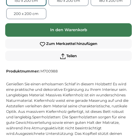
150 x 200 cm
160 x 200 cm
180 x 200 cm
200 x 200 cm
In den Warenkorb
Zum Merkzettel hinzufügen
Teilen
Produktnummer:
M700988
Genießen Sie einen erholsamen Schlaf in diesem Holzbett! Es wird
eine praktische und dekorative Ergänzung zu Ihrem Interieur sein.
Langlebiges Material: Massives Kiefernholz ist ein wunderschönes
Naturmaterial. Kiefernholz weist eine gerade Maserung auf und die
Aststellen verleihen dem Material seine charakteristische, rustikale
Optik. Aus massivem Kiefernholz gefertigt, ist dieses Bett robust
und langlebig.Sperrholzlatten: Die Sperrholzlatten sorgen für eine
gute Gewichtsverteilung sowie einen guten Halt der Matratze,
während ihre Atmungsaktivität nicht beeinträchtigt
wird.Ausgezeichnete Unterstützung: Das Kopfteil stützt deinen