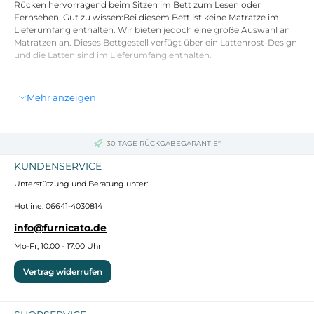
Rücken hervorragend beim Sitzen im Bett zum Lesen oder
Fernsehen. Gut zu wissen:Bei diesem Bett ist keine Matratze im
Lieferumfang enthalten. Wir bieten jedoch eine große Auswahl an
Matratzen an. Dieses Bettgestell verfügt über ein Lattenrost-Design
und die Latten sind im Lieferumfang enthalten.
Material: Massives Kiefernholz (unbehandelt)
Mehr anzeigen
Material der Latten: Sperrholz
Gesamtabmessungen des Bettes: 203,5 x 153,5 x 81 cm (L x B x
H)
Höhe unter dem Bett: 21 cm
30 TAGE RÜCKGABEGARANTIE*
Geeignete Matratzengröße (Matratze ist nicht im Lieferumfang
enthalten): 150 x 200 cm (B x L) (5FT King Size)
KUNDENSERVICE
Zusammenbau erforderlich: Ja
Unterstützung und Beratung unter:
Hotline: 06641-4030814
info@furnicato.de
Mo-Fr, 10:00 - 17:00 Uhr
Vertrag widerrufen