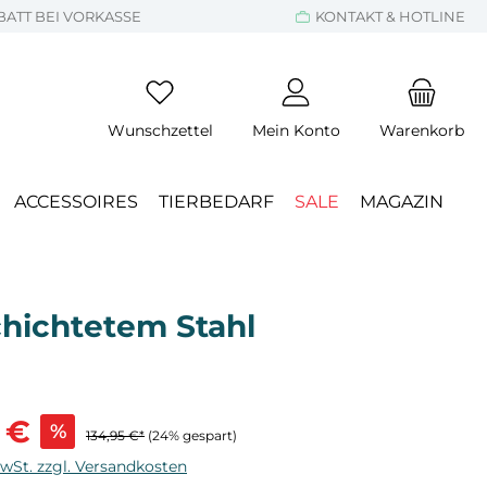
BATT BEI VORKASSE
KONTAKT & HOTLINE
Wunschzettel
Mein Konto
Warenkorb
ACCESSOIRES
TIERBEDARF
SALE
MAGAZIN
hichtetem Stahl
s:
 €
%
134,95 €*
(24% gespart)
MwSt. zzgl. Versandkosten