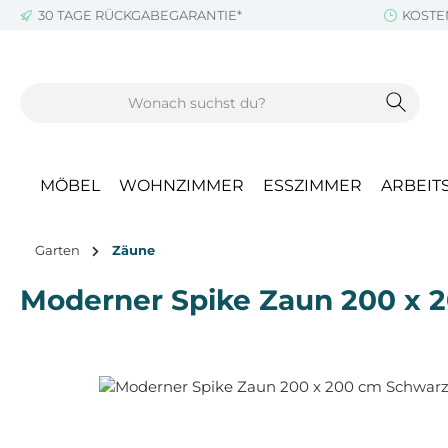
30 TAGE RÜCKGABEGARANTIE*
KOSTE
m Hauptinhalt springen
Zur Suche springen
Zur Hauptnavigation springen
MÖBEL
WOHNZIMMER
ESSZIMMER
ARBEIT
Garten
Zäune
Moderner Spike Zaun 200 x 
Bildergalerie überspringen