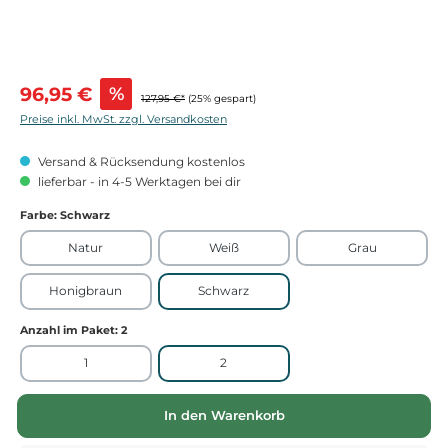
Verkaufspreis:
96,95 €
%
127,95 €*
(25% gespart)
Preise inkl. MwSt. zzgl. Versandkosten
Versand & Rücksendung kostenlos
lieferbar - in 4-5 Werktagen bei dir
Farbe
: Schwarz
Natur
Weiß
Grau
Honigbraun
Schwarz
Anzahl im Paket
: 2
1
2
In den Warenkorb