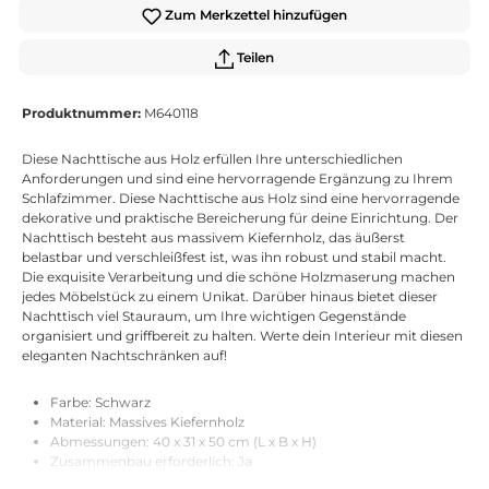
Zum Merkzettel hinzufügen
Teilen
Produktnummer:
M640118
Diese Nachttische aus Holz erfüllen Ihre unterschiedlichen
Anforderungen und sind eine hervorragende Ergänzung zu Ihrem
Schlafzimmer. Diese Nachttische aus Holz sind eine hervorragende
dekorative und praktische Bereicherung für deine Einrichtung. Der
Nachttisch besteht aus massivem Kiefernholz, das äußerst
belastbar und verschleißfest ist, was ihn robust und stabil macht.
Die exquisite Verarbeitung und die schöne Holzmaserung machen
jedes Möbelstück zu einem Unikat. Darüber hinaus bietet dieser
Nachttisch viel Stauraum, um Ihre wichtigen Gegenstände
organisiert und griffbereit zu halten. Werte dein Interieur mit diesen
eleganten Nachtschränken auf!
Farbe: Schwarz
Material: Massives Kiefernholz
Abmessungen: 40 x 31 x 50 cm (L x B x H)
Zusammenbau erforderlich: Ja
ACHTUNG:
Um ein Umkippen zu vermeiden, muss dieses