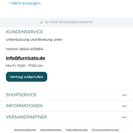
Mehr anzeigen
Produkt mit der mitgelieferten Wandhalterung montiert
werden.
Lieferung enthält:
30 TAGE RÜCKGABEGARANTIE*
2 x Nachttisch
KUNDENSERVICE
Unterstützung und Beratung unter:
Hotline: 06641-4030814
info@furnicato.de
Mo-Fr, 10:00 - 17:00 Uhr
Vertrag widerrufen
SHOPSERVICE
INFORMATIONEN
VERSANDPARTNER
Versand & Lieferfristen
Zahlungsbedingungen
Widerrufsbelehrungen
30 Tage Rückgabe Garantie