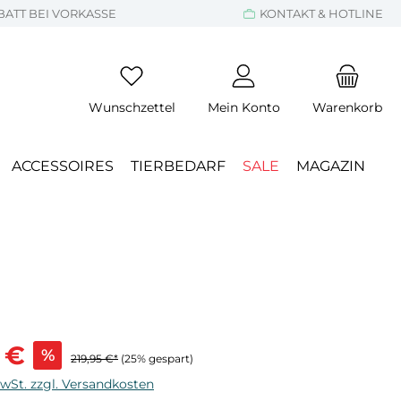
BATT BEI VORKASSE
KONTAKT & HOTLINE
Wunschzettel
Mein Konto
Warenkorb
ACCESSOIRES
TIERBEDARF
SALE
MAGAZIN
s:
 €
%
219,95 €*
(25% gespart)
MwSt. zzgl. Versandkosten