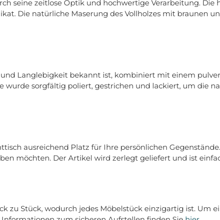
durch seine zeitlose Optik und hochwertige Verarbeitung. Di
kat. Die natürliche Maserung des Vollholzes mit braunen un
t und Langlebigkeit bekannt ist, kombiniert mit einem pulve
he wurde sorgfältig poliert, gestrichen und lackiert, um die
httisch ausreichend Platz für Ihre persönlichen Gegenstände.
aben möchten. Der Artikel wird zerlegt geliefert und ist einf
k zu Stück, wodurch jedes Möbelstück einzigartig ist. Um e
 Informationen zum sicheren Aufstellen finden Sie
hier
.