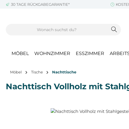
30 TAGE RÜCKGABEGARANTIE*
KOSTE
m Hauptinhalt springen
Zur Suche springen
Zur Hauptnavigation springen
MÖBEL
WOHNZIMMER
ESSZIMMER
ARBEIT
Möbel
Tische
Nachttische
Nachttisch Vollholz mit Stah
Bildergalerie überspringen