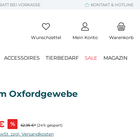
BATT BEI VORKASSE
KONTAKT & HOTLINE
Wunschzettel
Mein Konto
Warenkorb
ACCESSOIRES
TIERBEDARF
SALE
MAGAZIN
gem Oxfordgewebe
s:
€
%
62,95 €*
(24% gespart)
MwSt. zzgl. Versandkosten