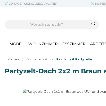
30 TAGE RÜCKGABEGARANTIE*
KOSTE
m Hauptinhalt springen
Zur Suche springen
Zur Hauptnavigation springen
MÖBEL
WOHNZIMMER
ESSZIMMER
ARBEIT
Garten
Sonnenschutz
Pavillons & Partyzelte
Partyzelt-Dach 2x2 m Braun
Bildergalerie überspringen