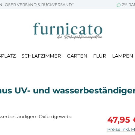
NLOSER VERSAND & RÜCKVERSAND*
2% RA
SPLATZ
SCHLAFZIMMER
GARTEN
FLUR
LAMPEN
 aus UV- und wasserbeständi
Verkaufsprei
47,95 
Preise inkl. 