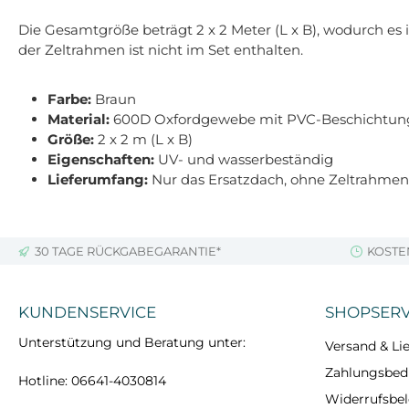
Die Gesamtgröße beträgt 2 x 2 Meter (L x B), wodurch es i
der Zeltrahmen ist nicht im Set enthalten.
Farbe:
Braun
Material:
600D Oxfordgewebe mit PVC-Beschichtung 
Größe:
2 x 2 m (L x B)
Eigenschaften:
UV- und wasserbeständig
Lieferumfang:
Nur das Ersatzdach, ohne Zeltrahmen
30 TAGE RÜCKGABEGARANTIE*
KOSTE
KUNDENSERVICE
SHOPSERV
Unterstützung und Beratung unter:
Versand & Lie
Zahlungsbe
Hotline: 06641-4030814
Widerrufsbe