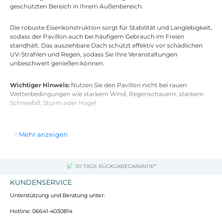
geschützten Bereich in Ihrem Außenbereich.
Die robuste Eisenkonstruktion sorgt für Stabilität und Langlebigkeit,
sodass der Pavillon auch bei häufigem Gebrauch im Freien
standhält. Das ausziehbare Dach schützt effektiv vor schädlichen
UV-Strahlen und Regen, sodass Sie Ihre Veranstaltungen
unbeschwert genießen können.
Wichtiger Hinweis:
Nutzen Sie den Pavillon nicht bei rauen
Wetterbedingungen wie starkem Wind, Regenschauern, starkem
Schneefall, Sturm oder Hagel.
Farbe:
Anthrazit
Material:
Stoff (100% Polyester mit PA-Beschichtung), Eisen
Mehr anzeigen
Gesamtabmessungen:
4 x 3 x 2,3 m (L x B x H)
Stoffdichte des Dachs:
180 g/m²
Besonderheit:
Ausziehbares Dach
30 TAGE RÜCKGABEGARANTIE*
Zusammenbau:
Erforderlich
KUNDENSERVICE
Unterstützung und Beratung unter:
Hotline: 06641-4030814