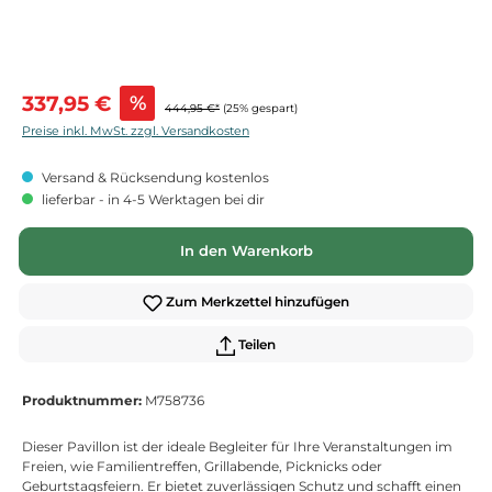
Verkaufspreis:
337,95 €
%
444,95 €*
(25% gespart)
Preise inkl. MwSt. zzgl. Versandkosten
Versand & Rücksendung kostenlos
lieferbar - in 4-5 Werktagen bei dir
In den Warenkorb
Zum Merkzettel hinzufügen
Teilen
Produktnummer:
M758736
Dieser Pavillon ist der ideale Begleiter für Ihre Veranstaltungen im
Freien, wie Familientreffen, Grillabende, Picknicks oder
Geburtstagsfeiern. Er bietet zuverlässigen Schutz und schafft einen