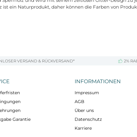
errholz und wird mit seinem zeitlosen Gitter-Design zu je
lz ist ein Naturprodukt, daher können die Farben von Produk
NLOSER VERSAND & RÜCKVERSAND*
2% RA
ICE
INFORMATIONEN
ferfristen
Impressum
dingungen
AGB
lehrungen
Über uns
kgabe Garantie
Datenschutz
Karriere