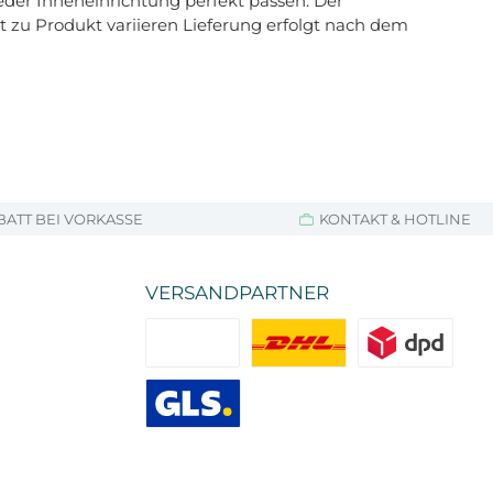
der Inneneinrichtung perfekt passen. Der
t zu Produkt variieren Lieferung erfolgt nach dem
BATT BEI VORKASSE
KONTAKT & HOTLINE
VERSANDPARTNER
Standard
DHL
DPD
GLS