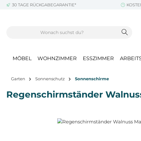
30 TAGE RÜCKGABEGARANTIE*
KOSTE
m Hauptinhalt springen
Zur Suche springen
Zur Hauptnavigation springen
MÖBEL
WOHNZIMMER
ESSZIMMER
ARBEIT
Garten
Sonnenschutz
Sonnenschirme
Regenschirmständer Walnuss
Bildergalerie überspringen