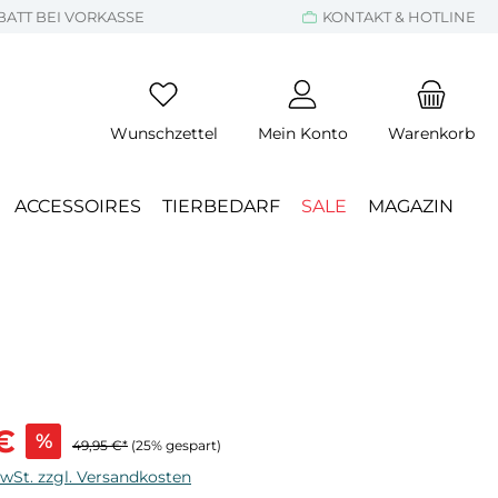
BATT BEI VORKASSE
KONTAKT & HOTLINE
Wunschzettel
Mein Konto
Warenkorb
ACCESSOIRES
TIERBEDARF
SALE
MAGAZIN
s:
€
%
49,95 €*
(25% gespart)
MwSt. zzgl. Versandkosten