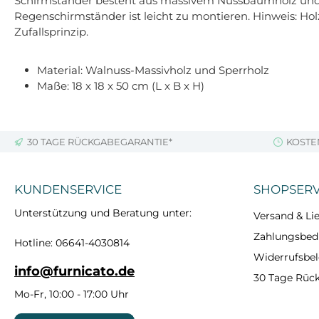
Schirmständer besteht aus massivem Nussbaumholz und Sp
Regenschirmständer ist leicht zu montieren. Hinweis: Ho
Zufallsprinzip.
Material: Walnuss-Massivholz und Sperrholz
Maße: 18 x 18 x 50 cm (L x B x H)
30 TAGE RÜCKGABEGARANTIE*
KOSTE
KUNDENSERVICE
SHOPSERV
Unterstützung und Beratung unter:
Versand & Lie
Zahlungsbe
Hotline: 06641-4030814
Widerrufsbe
info@furnicato.de
30 Tage Rüc
Mo-Fr, 10:00 - 17:00 Uhr