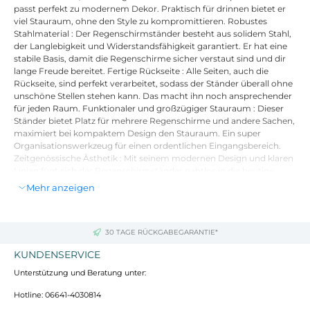
passt perfekt zu modernem Dekor. Praktisch für drinnen bietet er
viel Stauraum, ohne den Style zu kompromittieren. Robustes
Stahlmaterial : Der Regenschirmständer besteht aus solidem Stahl,
der Langlebigkeit und Widerstandsfähigkeit garantiert. Er hat eine
stabile Basis, damit die Regenschirme sicher verstaut sind und dir
lange Freude bereitet. Fertige Rückseite : Alle Seiten, auch die
Rückseite, sind perfekt verarbeitet, sodass der Ständer überall ohne
unschöne Stellen stehen kann. Das macht ihn noch ansprechender
für jeden Raum. Funktionaler und großzügiger Stauraum : Dieser
Ständer bietet Platz für mehrere Regenschirme und andere Sachen,
maximiert bei kompaktem Design den Stauraum. Ein super
Organisationswerkzeug für einen ordentlichen Eingangsbereich.
Zeitgenössische Ästhetik : Mit seinem modernen Design und klaren
Linien fügt sich der Regenschirmständer nahtlos in die heutige
Wohnkultur ein und macht den Raum noch schöner. Einfache
Mehr anzeigen
Pflege : Um ihn sauber zu halten, einfach mit einem feuchten Tuch
abwischen und aggressive Chemikalien vermeiden. Danke der
einfachen Pflege sieht er immer super aus.
30 TAGE RÜCKGABEGARANTIE*
Farbe: Weiß
KUNDENSERVICE
Material: Stahl
Unterstützung und Beratung unter:
Gesamtmaße: 15,5 x 15,5 x 49 cm (L x B x H)
Gewicht: 1,1 kg
Hotline: 06641-4030814
Haltbar