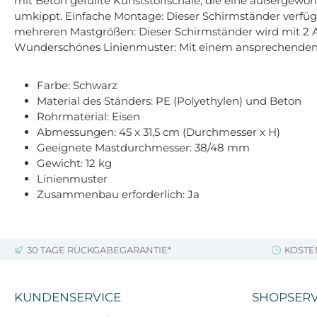
mit Beton gefüllte Kunststoffschale, die eine außergewöh
umkippt. Einfache Montage: Dieser Schirmständer verfüg
mehreren Mastgrößen: Dieser Schirmständer wird mit 2 
Wunderschönes Linienmuster: Mit einem ansprechenden L
Farbe: Schwarz
Material des Ständers: PE (Polyethylen) und Beton
Rohrmaterial: Eisen
Abmessungen: 45 x 31,5 cm (Durchmesser x H)
Geeignete Mastdurchmesser: 38/48 mm
Gewicht: 12 kg
Linienmuster
Zusammenbau erforderlich: Ja
30 TAGE RÜCKGABEGARANTIE*
KOSTE
KUNDENSERVICE
SHOPSERV