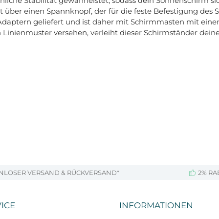
nliche Stabilität gewährleistet, sodass dein Sonnenschirm s
t über einen Spannknopf, der für die feste Befestigung des
Adaptern geliefert und ist daher mit Schirmmasten mit e
inienmuster versehen, verleiht dieser Schirmständer dein
NLOSER VERSAND & RÜCKVERSAND*
2% RA
ICE
INFORMATIONEN