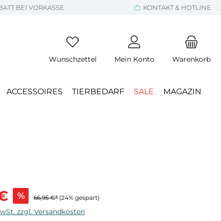
BATT BEI VORKASSE
KONTAKT & HOTLINE
Wunschzettel
Mein Konto
Warenkorb
ACCESSOIRES
TIERBEDARF
SALE
MAGAZIN
s:
 €
%
66,95 €*
(24% gespart)
MwSt. zzgl. Versandkosten