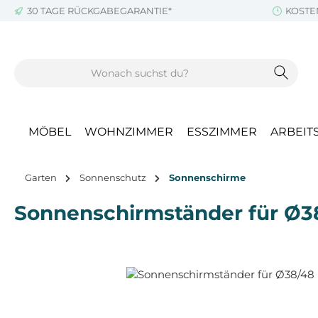
30 TAGE RÜCKGABEGARANTIE*
KOSTE
m Hauptinhalt springen
Zur Suche springen
Zur Hauptnavigation springen
MÖBEL
WOHNZIMMER
ESSZIMMER
ARBEIT
Garten
Sonnenschutz
Sonnenschirme
Sonnenschirmständer für Ø3
Bildergalerie überspringen