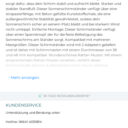
sorgt dafür, dass dein Schirm stabil und aufrecht bleibt. Starker und
stabiler Standfuß: Dieser Sonnenschirmständer verfügt über eine
strapazierfähige, mit Beton gefüllte Kunststoffschale, die eine
außergewöhnliche Stabilität gewährleistet, sodass dein
Sonnenschirm sicher an seinem Platz bleibt und bei starkem Wind
nicht umkippt. Einfache Montage: Dieser Schirmständer verfügt
über einen Spannknopf, der für die feste Befestigung des
Sonnenschirms am Ständer sorgt. Kompatibel mit mehreren
Mastgrößen: Dieser Schirmständer wird mit 2 Adaptern geliefert
und ist daher mit Schirmmasten mit einem Durchmesser von 38
und 48 mm kompatibel. Wunderschönes Rattan-Muster: Mit einem
ansprechenden Rattan-Muster versehen, verleiht dieser
Schirmständer deinem Außenbereich einen Hauch zeitloser
Eleganz.
Mehr anzeigen
Farbe: Schwarz
Material des Ständers: PE (Polyethylen) und Beton
Rohrmaterial: Eisen
30 TAGE RÜCKGABEGARANTIE*
Abmessungen: 45 x 35,5 cm (Durchmesser x H)
Geeignete Mastdurchmesser: 38/48 mm
KUNDENSERVICE
Gewicht: 25 kg
Unterstützung und Beratung unter:
Rattan-Muster
Zusammenbau erforderlich: Ja
Hotline: 06641-4030814