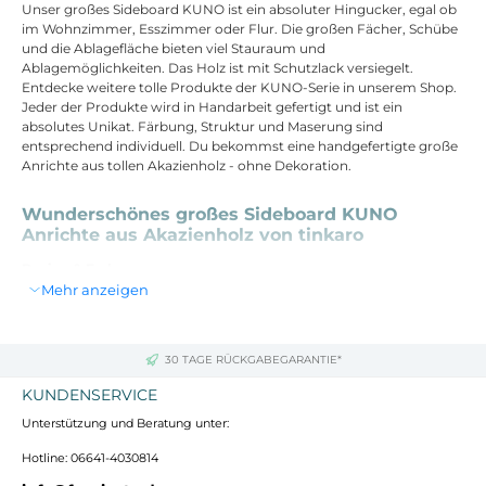
Unser großes Sideboard KUNO ist ein absoluter Hingucker, egal ob
im Wohnzimmer, Esszimmer oder Flur. Die großen Fächer, Schübe
und die Ablagefläche bieten viel Stauraum und
Ablagemöglichkeiten. Das Holz ist mit Schutzlack versiegelt.
Entdecke weitere tolle Produkte der KUNO-Serie in unserem Shop.
Jeder der Produkte wird in Handarbeit gefertigt und ist ein
absolutes Unikat. Färbung, Struktur und Maserung sind
entsprechend individuell. Du bekommst eine handgefertigte große
Anrichte aus tollen Akazienholz - ohne Dekoration.
Wunderschönes großes Sideboard KUNO
Anrichte aus Akazienholz von tinkaro
Design & Farbe
Mehr anzeigen
Sideboard im Holz Design
Moderner Stil mit natürlicher Optik
Kommode mit drei Schubladen und vier Fächern
30 TAGE RÜCKGABEGARANTIE*
Farbe: Braun
KUNDENSERVICE
Abmessungen
Unterstützung und Beratung unter:
Hotline: 06641-4030814
Breite: 160 cm