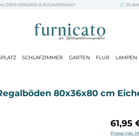
NLOSER VERSAND & RÜCKVERSAND*
2% RA
SPLATZ
SCHLAFZIMMER
GARTEN
FLUR
LAMPEN
2 Regalböden 80x36x80 cm Eich
Regulärer Pr
61,95 
Preise inkl. 