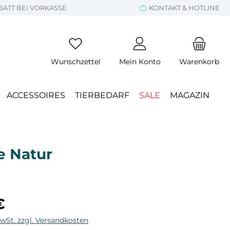
BATT BEI VORKASSE
KONTAKT & HOTLINE
Wunschzettel
Mein Konto
Warenkorb
ACCESSOIRES
TIERBEDARF
SALE
MAGAZIN
e Natur
eis:
€
MwSt. zzgl. Versandkosten