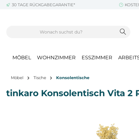
30 TAGE RÜCKGABEGARANTIE*
KOSTE
m Hauptinhalt springen
Zur Suche springen
Zur Hauptnavigation springen
MÖBEL
WOHNZIMMER
ESSZIMMER
ARBEIT
Möbel
Tische
Konsolentische
tinkaro Konsolentisch Vita 
Bildergalerie überspringen