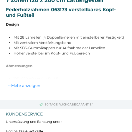
7 Zonen 120 x 200 cm Lattengestell
Federholzrahmen 063173 verstellbares Kopf-
und Fußteil
Design
Mit 28 Lamellen (4 Doppellamellen mit einstellbarer Festigkeit)
Mit zentralem Verstärkungsband
Mit SBS-Gummikappen zur Aufnahme der Lamellen
Höhenverstellbar im Kopf- und Fußbereich
Abmessungen
195 x 120 x 9 cm (L x B x H)
Passende Matratzengröße: 120 x 200 cm (B x L)
Mehr anzeigen
Material
30 TAGE RÜCKGABEGARANTIE*
Massiver Buchenholzrahmen + Birkenholzleisten
KUNDENSERVICE
Unterstützung und Beratung unter:
Lieferumfang & Montage
Hotline: 06641-4030814