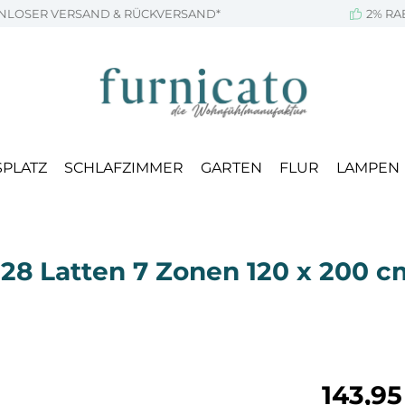
NLOSER VERSAND & RÜCKVERSAND*
2% RA
SPLATZ
SCHLAFZIMMER
GARTEN
FLUR
LAMPEN
 28 Latten 7 Zonen 120 x 200 c
Regulärer Pr
143,95