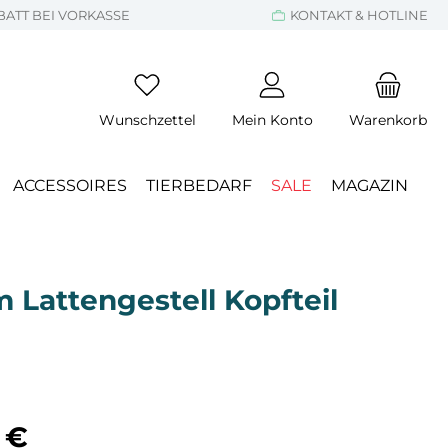
BATT BEI VORKASSE
KONTAKT & HOTLINE
Wunschzettel
Mein Konto
Warenkorb
ACCESSOIRES
TIERBEDARF
SALE
MAGAZIN
m Lattengestell Kopfteil
eis:
 €