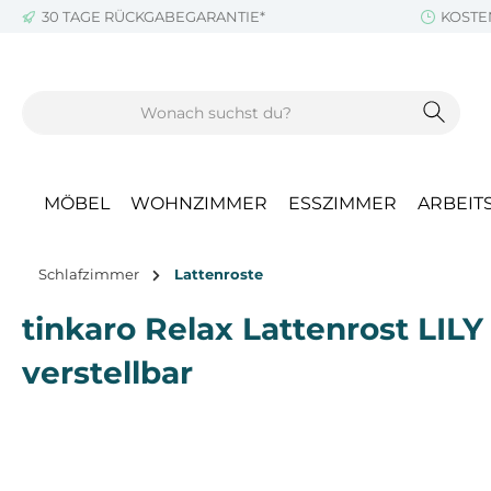
30 TAGE RÜCKGABEGARANTIE*
KOSTE
m Hauptinhalt springen
Zur Suche springen
Zur Hauptnavigation springen
MÖBEL
WOHNZIMMER
ESSZIMMER
ARBEIT
Schlafzimmer
Lattenroste
tinkaro Relax Lattenrost LILY
verstellbar
Bildergalerie überspringen