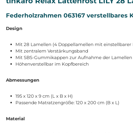
tinkaro Relax Lattenrost LILY 28 
Federholzrahmen 063167 verstellbares K
Design
Mit 28 Lamellen (4 Doppellamellen mit einstellbarer 
Mit zentralem Verstärkungsband
Mit SBS-Gummikappen zur Aufnahme der Lamellen
Höhenverstellbar im Kopfbereich
Abmessungen
195 x 120 x 9 cm (L x B x H)
Passende Matratzengröße: 120 x 200 cm (B x L)
Material