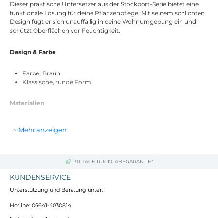
Dieser praktische Untersetzer aus der Stockport-Serie bietet eine
funktionale Lösung für deine Pflanzenpflege. Mit seinem schlichten
Design fügt er sich unauffällig in deine Wohnumgebung ein und
schützt Oberflächen vor Feuchtigkeit.
Design & Farbe
Farbe: Braun
Klassische, runde Form
Materialien
Material: Terrakotta
Mehr anzeigen
Abmessungen
30 TAGE RÜCKGABEGARANTIE*
Durchmesser: 42 cm
Höhe: 5 cm
KUNDENSERVICE
Unterstützung und Beratung unter:
Funktionalität & Einsatzmöglichkeiten
Hotline: 06641-4030814
Geeignet als Auffangschale für Pflanztöpfe